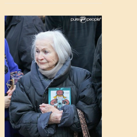
n
a
v
i
g