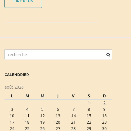
LIRE PLUS
m
o
t
c
CALENDRIER
l
é
août 2026
d
L
M
M
J
V
S
D
e
1
2
r
3
4
5
6
7
8
9
e
10
11
12
13
14
15
16
c
17
18
19
20
21
22
23
h
24
25
26
27
28
29
30
e