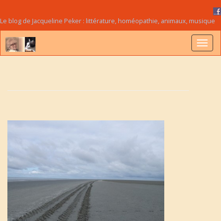
Le blog de Jacqueline Peker : littérature, homéopathie, animaux, musique
B
a
s
c