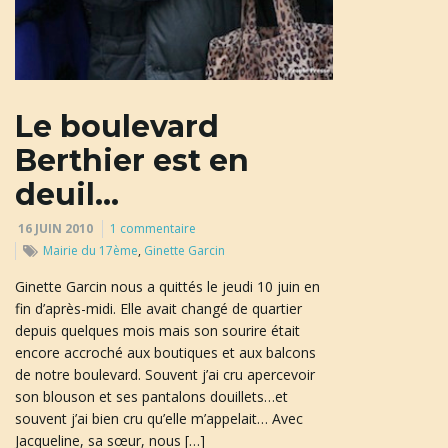
a
Le boulevard
t
Berthier est en
deuil…
i
16 JUIN 2010
1 commentaire
Mairie du 17ème
,
Ginette Garcin
Ginette Garcin nous a quittés le jeudi 10 juin en
o
fin d’après-midi. Elle avait changé de quartier
depuis quelques mois mais son sourire était
encore accroché aux boutiques et aux balcons
de notre boulevard. Souvent j’ai cru apercevoir
n
son blouson et ses pantalons douillets…et
souvent j’ai bien cru qu’elle m’appelait… Avec
Jacqueline, sa sœur, nous […]