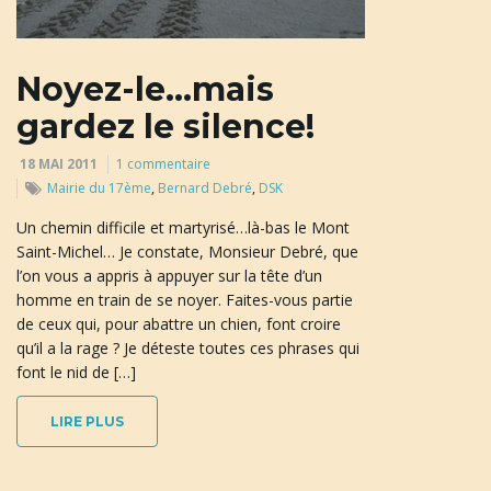
u
Noyez-le…mais
l
gardez le silence!
18 MAI 2011
1 commentaire
Mairie du 17ème
,
Bernard Debré
,
DSK
e
Un chemin difficile et martyrisé…là-bas le Mont
Saint-Michel… Je constate, Monsieur Debré, que
l’on vous a appris à appuyer sur la tête d’un
r
homme en train de se noyer. Faites-vous partie
de ceux qui, pour abattre un chien, font croire
qu’il a la rage ? Je déteste toutes ces phrases qui
font le nid de […]
l
LIRE PLUS
a