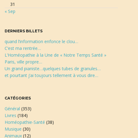
31
r
« Sep
c
h
e
DERNIERS BILLETS
quand l’information enfonce le clou…
C’est ma rentrée…
L’Homéopathie à la Une de « Notre Temps Santé »
Paris, ville propre…
Un grand pianiste…quelques tubes de granules…
et pourtant j’ai toujours tellement à vous dire…
CATÉGORIES
Général
(353)
Livres
(184)
Homéopathie-Santé
(38)
Musique
(30)
Animaux
(12)