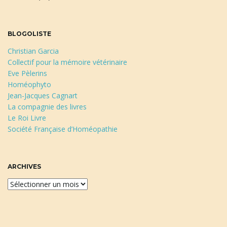
BLOGOLISTE
Christian Garcia
Collectif pour la mémoire vétérinaire
Eve Pèlerins
Homéophyto
Jean-Jacques Cagnart
La compagnie des livres
Le Roi Livre
Société Française d’Homéopathie
ARCHIVES
A
r
c
h