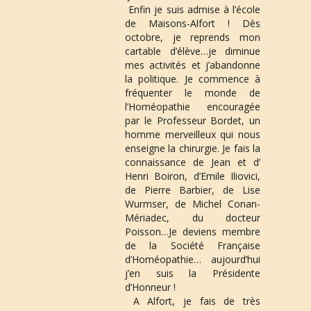
 Enfin je suis admise à l’école 
de Maisons-Alfort ! Dès 
a
octobre, je reprends mon 
cartable d’élève…je diminue 
mes activités et j’abandonne 
la politique. Je commence à 
fréquenter le monde de 
t
l’Homéopathie encouragée 
par le 
Professeur Bordet
, un 
homme merveilleux qui nous 
enseigne la chirurgie. Je fais la 
i
connaissance de Jean et d’ 
Henri
 Boiron
, d’Emile Iliovici, 
de 
Pierre Barbier
, de Lise 
Wurmser, de Michel Conan-
o
Mériadec, du docteur 
Poisson…Je deviens membre 
de la Société Française 
d’Homéopathie… aujourd’hui 
n
j’en suis la Présidente 
d’Honneur !
 A Alfort, je fais de très 