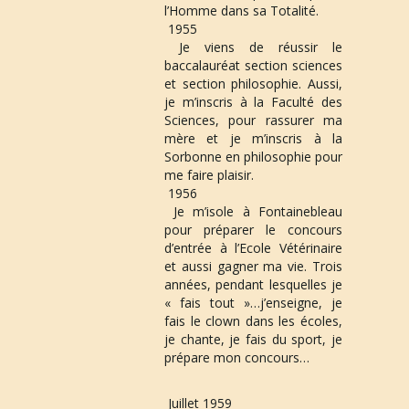
l’Homme dans sa Totalité. 
 1955
 Je viens de réussir le 
baccalauréat section sciences 
n
et section philosophie. Aussi, 
je m’inscris à la Faculté des 
Sciences, pour rassurer ma 
mère et je m’inscris à la 
a
Sorbonne en philosophie pour 
me faire plaisir. 
 1956
 Je m’isole à Fontainebleau 
v
pour préparer le concours 
d’entrée à l’Ecole Vétérinaire 
et aussi gagner ma vie. Trois 
années, pendant lesquelles je 
i
« fais tout »…j’enseigne, je 
fais le clown dans les écoles, 
je chante, je fais du sport, je 
prépare mon concours… 
g
Juillet 1959