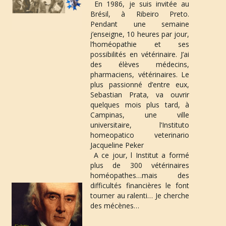
 En 
1986
, je suis invitée au 
Brésil
, à Ribeiro Preto. 
Pendant une semaine 
j’enseigne, 10 heures par jour, 
l’homéopathie et ses 
possibilités en vétérinaire. J’ai 
des élèves médecins, 
pharmaciens, vétérinaires. Le 
plus passionné d’entre eux, 
Sebastian Prata
, va ouvrir 
quelques mois plus tard, à 
Campinas, une ville 
universitaire, l’
Instituto 
homeopatico veterinario 
Jacqueline Peker
 A ce jour, l Institut a formé 
plus de 300 vétérinaires 
homéopathes…mais des 
difficultés financières le font 
tourner au ralenti… Je cherche 
des mécènes… 