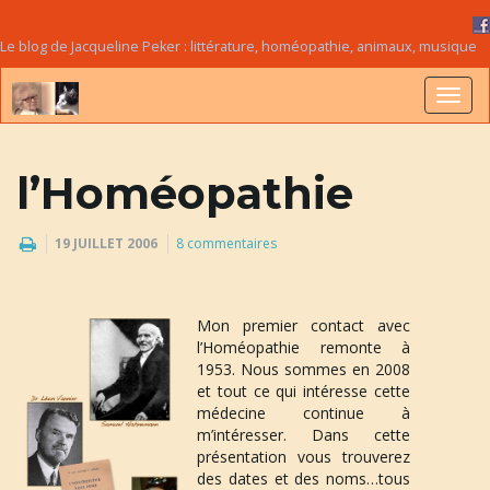
Le blog de Jacqueline Peker : littérature, homéopathie, animaux, musique
B
l’Homéopathie
a
19 JUILLET 2006
8 commentaires
s
Mon premier contact avec 
l’Homéopathie remonte à 
1953. Nous sommes en 2008 
et tout ce qui intéresse cette 
c
médecine continue à 
m’intéresser. Dans cette 
présentation vous trouverez 
des dates et des noms…tous 