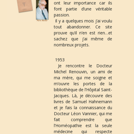
ont leur importance car ils 
u
font partie d’une véritable 
passion.
 Il y a quelques mois j’ai voulu 
tout abandonner. Ce site 
l
prouve qu’il n’en est rien…et 
sachez que j’ai même de 
nombreux projets.
e
1953
 Je rencontre le 
Docteur 
Michel Renouvin
, un ami de 
ma mère, qui me soigne et 
r
m’ouvre les portes de la 
bibliothèque de l’Hôpital Saint-
Jacques. Là, je découvre des 
livres de 
Samuel Hahnemann
l
et je fais la connaissance du 
Docteur Léon Vannier
, qui me 
fait comprendre que 
l’Homéopathie est la seule 
a
médecine qui respecte 