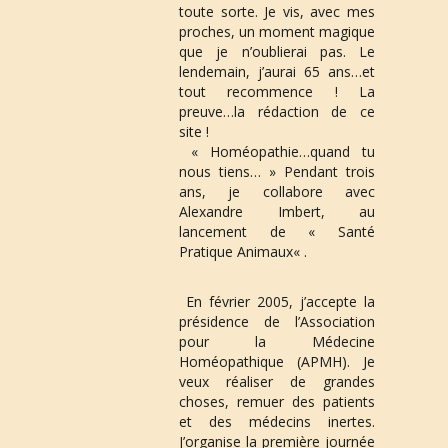
toute sorte. Je vis, avec mes 
proches, un moment magique 
que je n’oublierai pas. Le 
lendemain, j’aurai 65 ans…et 
tout recommence ! La 
preuve…la rédaction de ce 
site ! 
 « Homéopathie…quand tu 
nous tiens… » Pendant trois 
ans, je collabore avec 
Alexandre Imbert, au 
lancement de « 
Santé 
Pratique Animaux
« .
 En 
février 2005
, j’accepte la 
présidence de l’Association 
pour la Médecine 
Homéopathique (
APMH
). Je 
veux réaliser de grandes 
choses, remuer des patients 
et des médecins inertes. 
J’organise la première journée 