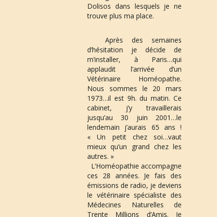
Dolisos
 dans lesquels je ne 
trouve plus ma place. 
 Après des semaines 
d’hésitation je décide de 
m’installer, à 
Paris
…qui 
applaudit l’arrivée d’un 
Vétérinaire Homéopathe. 
Nous sommes le 
20 mars 
1973
…il est 9h. du matin. Ce 
cabinet, j’y travaillerais 
jusqu’au 30 juin 2001…le 
lendemain j’aurais 65 ans ! 
« Un petit chez soi…vaut 
mieux qu’un grand chez les 
autres. »
 L’Homéopathie accompagne 
ces 28 années. Je fais des 
émissions de radio, je deviens 
le vétérinaire spécialiste des 
Médecines Naturelles de 
Trente Millions d’Amis. Je 