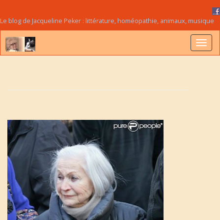
Le blog de Jacqueline Peker : littérature, homéopathie, animaux, musique
B
a
s
c