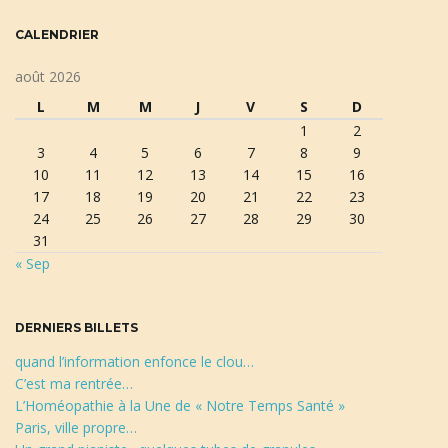
t
c
CALENDRIER
l
a
é
août 2026
d
L
M
M
J
V
S
D
e
1
2
r
t
3
4
5
6
7
8
9
e
10
11
12
13
14
15
16
c
17
18
19
20
21
22
23
h
24
25
26
27
28
29
30
e
i
31
r
« Sep
c
h
o
e
DERNIERS BILLETS
quand l’information enfonce le clou…
C’est ma rentrée…
n
L’Homéopathie à la Une de « Notre Temps Santé »
Paris, ville propre…