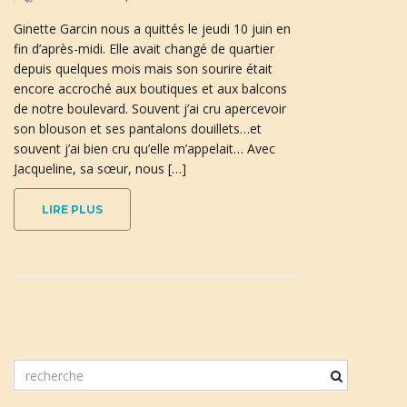
Ginette Garcin nous a quittés le jeudi 10 juin en
fin d’après-midi. Elle avait changé de quartier
depuis quelques mois mais son sourire était
n
encore accroché aux boutiques et aux balcons
de notre boulevard. Souvent j’ai cru apercevoir
son blouson et ses pantalons douillets…et
a
souvent j’ai bien cru qu’elle m’appelait… Avec
Jacqueline, sa sœur, nous […]
LIRE PLUS
v
i
m
g
o