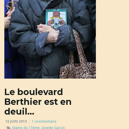
u
l
e
r
Le boulevard
Berthier est en
l
deuil…
16 JUIN 2010
1 commentaire
a
Mairie du 17ème
,
Ginette Garcin