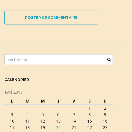
POSTER CE COMMENTAIRE
m
o
t
c
CALENDRIER
l
é
avril 2017
d
L
M
M
J
V
S
D
e
1
2
r
3
4
5
6
7
8
9
e
10
11
12
13
14
15
16
c
17
18
19
20
21
22
23
h