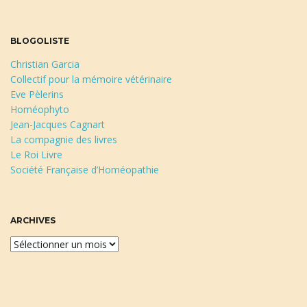
BLOGOLISTE
Christian Garcia
Collectif pour la mémoire vétérinaire
Eve Pèlerins
Homéophyto
Jean-Jacques Cagnart
La compagnie des livres
Le Roi Livre
Société Française d’Homéopathie
ARCHIVES
A
r
c
h
i