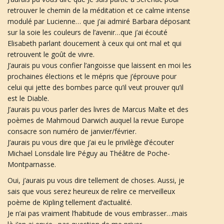
u
retrouver le chemin de la méditation et ce calme intense
modulé par Lucienne… que j’ai admiré Barbara déposant
sur la soie les couleurs de l’avenir…que j’ai écouté
Elisabeth parlant doucement à ceux qui ont mal et qui
l
retrouvent le goût de vivre.
J’aurais pu vous confier l’angoisse que laissent en moi les
prochaines élections et le mépris que j’éprouve pour
celui qui jette des bombes parce qu’il veut prouver qu’il
e
est le Diable.
J’aurais pu vous parler des livres de Marcus Malte et des
poèmes de Mahmoud Darwich auquel la revue Europe
consacre son numéro de janvier/février.
r
J’aurais pu vous dire que j’ai eu le privilège d’écouter
Michael Lonsdale lire Péguy au Théâtre de Poche-
Montparnasse.
l
Oui, j’aurais pu vous dire tellement de choses. Aussi, je
sais que vous serez heureux de relire ce merveilleux
poème de Kipling tellement d’actualité.
Je n’ai pas vraiment l’habitude de vous embrasser…mais
a