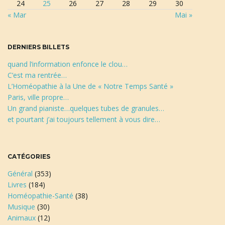
24
25
26
27
28
29
30
e
« Mar
Mai »
r
c
h
DERNIERS BILLETS
e
quand l’information enfonce le clou…
C’est ma rentrée…
L’Homéopathie à la Une de « Notre Temps Santé »
Paris, ville propre…
Un grand pianiste…quelques tubes de granules…
et pourtant j’ai toujours tellement à vous dire…
CATÉGORIES
Général
(353)
Livres
(184)
Homéopathie-Santé
(38)
Musique
(30)
Animaux
(12)