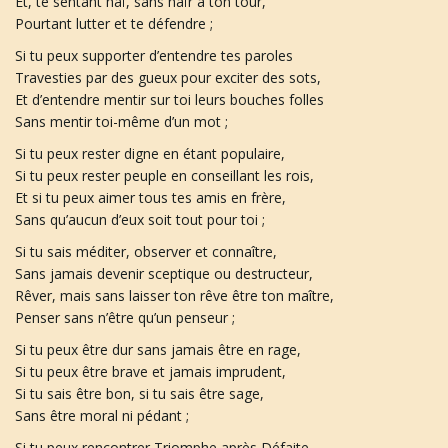
Et, te sentant haï, sans haïr à ton tour,
Pourtant lutter et te défendre ;
a
Si tu peux supporter d’entendre tes paroles
Travesties par des gueux pour exciter des sots,
Et d’entendre mentir sur toi leurs bouches folles
Sans mentir toi-même d’un mot ;
t
Si tu peux rester digne en étant populaire,
Si tu peux rester peuple en conseillant les rois,
Et si tu peux aimer tous tes amis en frère,
Sans qu’aucun d’eux soit tout pour toi ;
i
Si tu sais méditer, observer et connaître,
Sans jamais devenir sceptique ou destructeur,
Rêver, mais sans laisser ton rêve être ton maître,
o
Penser sans n’être qu’un penseur ;
Si tu peux être dur sans jamais être en rage,
Si tu peux être brave et jamais imprudent,
n
Si tu sais être bon, si tu sais être sage,
Sans être moral ni pédant ;
Si tu peux rencontrer Triomphe après Défaite