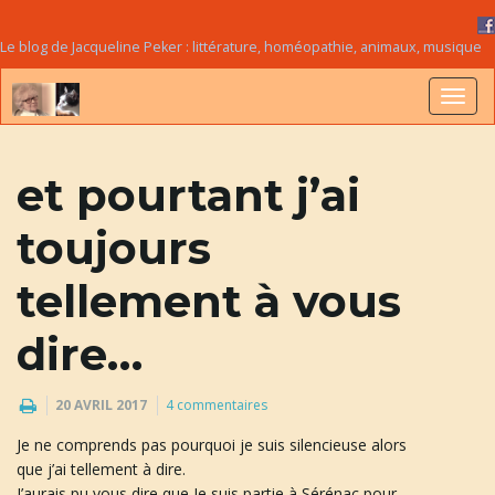
Le blog de Jacqueline Peker : littérature, homéopathie, animaux, musique
B
et pourtant j’ai
a
toujours
tellement à vous
s
dire…
20 AVRIL 2017
4 commentaires
c
Je ne comprends pas pourquoi je suis silencieuse alors
que j’ai tellement à dire.
J’aurais pu vous dire que Je suis partie à Sérénac pour