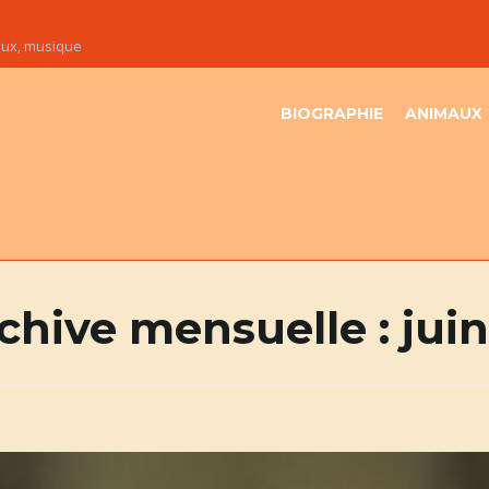
maux, musique
BIOGRAPHIE
ANIMAUX
chive mensuelle :
jui