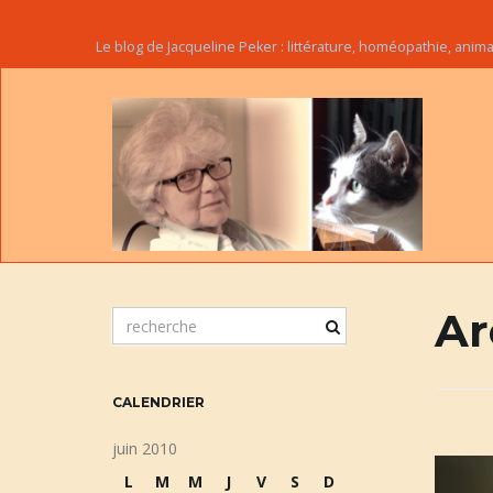
Le blog de Jacqueline Peker : littérature, homéopathie, ani
Ar
m
o
t
c
CALENDRIER
l
é
juin 2010
d
L
M
M
J
V
S
D
e