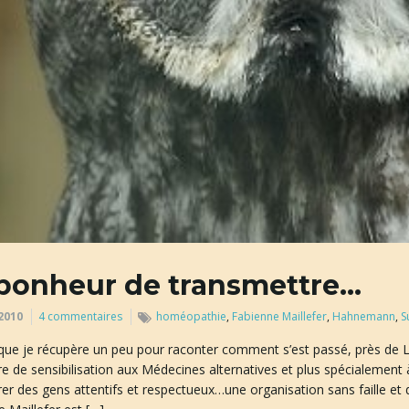
bonheur de transmettre…
2010
4 commentaires
homéopathie
,
Fabienne Maillefer
,
Hahnemann
,
S
it que je récupère un peu pour raconter comment s’est passé, près de L
e de sensibilisation aux Médecines alternatives et plus spécialement
er des gens attentifs et respectueux…une organisation sans faille e