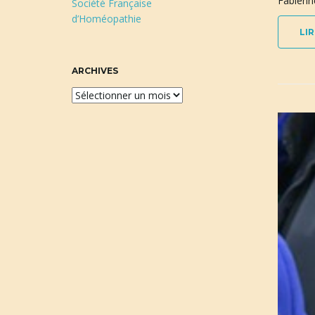
Fabienne
Société Française
d’Homéopathie
LIR
ARCHIVES
A
r
c
h
i
v
e
s