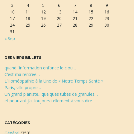
3
4
5
6
7
8
9
e
10
11
12
13
14
15
16
c
17
18
19
20
21
22
23
h
24
25
26
27
28
29
30
e
31
r
« Sep
c
h
e
DERNIERS BILLETS
quand l’information enfonce le clou…
C’est ma rentrée…
L’Homéopathie à la Une de « Notre Temps Santé »
Paris, ville propre…
Un grand pianiste…quelques tubes de granules…
et pourtant j’ai toujours tellement à vous dire…
CATÉGORIES
Général
(353)