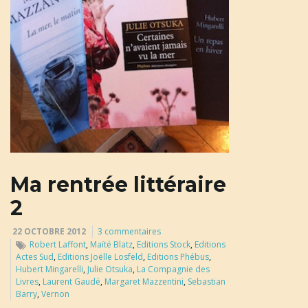
u
l
e
Ma rentrée littéraire
r
2
22 OCTOBRE 2012
3 commentaires
l
Robert Laffont
,
Maïté Blatz
,
Editions Stock
,
Editions
Actes Sud
,
Editions Joëlle Losfeld
,
Editions Phébus
,
Hubert Mingarelli
,
Julie Otsuka
,
La Compagnie des
Livres
,
Laurent Gaudé
,
Margaret Mazzentini
,
Sebastian
Barry
,
Vernon
a