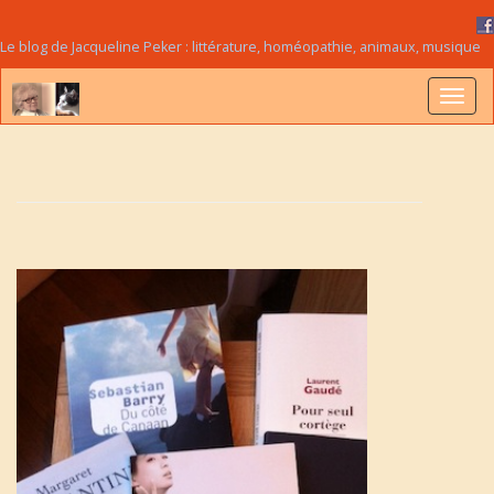
Le blog de Jacqueline Peker : littérature, homéopathie, animaux, musique
B
a
s
c