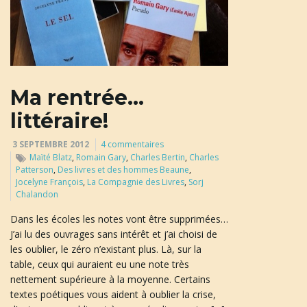
a
Ma rentrée…
t
littéraire!
3 SEPTEMBRE 2012
4 commentaires
i
Maïté Blatz
,
Romain Gary
,
Charles Bertin
,
Charles
Patterson
,
Des livres et des hommes Beaune
,
Jocelyne François
,
La Compagnie des Livres
,
Sorj
Chalandon
o
Dans les écoles les notes vont être supprimées…
J’ai lu des ouvrages sans intérêt et j’ai choisi de
les oublier, le zéro n’existant plus. Là, sur la
table, ceux qui auraient eu une note très
n
nettement supérieure à la moyenne. Certains
textes poétiques vous aident à oublier la crise,