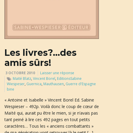
Les livres?…des
amis sûrs!
3 OCTOBRE 2010
Laisser une réponse
Maïté Blatz
,
Vincent Borel
,
EditionsSabine
Wiespeser
,
Guernica
,
Mauthausen
,
Guerre d'Espagne
bine
« Antoine et Isabelle » Vincent Borel Ed. Sabine
Wespieser – 492p. Voilà donc le coup de cœur de
Maïté qui, aurait pu être le mien, si je n’avais pas
tant peiné à lire ces 492 pages en tout petits
caractères… Tous les « anciens combattants »
de ma génération vont retrouver là le petit […]