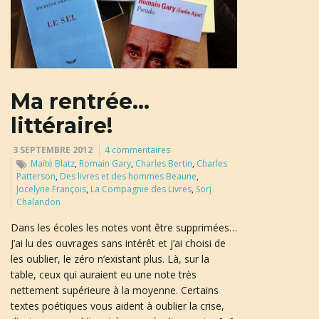
a
Ma rentrée…
t
littéraire!
3 SEPTEMBRE 2012
4 commentaires
i
Maïté Blatz
,
Romain Gary
,
Charles Bertin
,
Charles
Patterson
,
Des livres et des hommes Beaune
,
Jocelyne François
,
La Compagnie des Livres
,
Sorj
Chalandon
o
Dans les écoles les notes vont être supprimées…
J’ai lu des ouvrages sans intérêt et j’ai choisi de
les oublier, le zéro n’existant plus. Là, sur la
table, ceux qui auraient eu une note très
n
nettement supérieure à la moyenne. Certains
textes poétiques vous aident à oublier la crise,