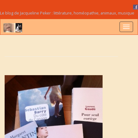
Le blog de Jacqueline Peker : littérature, homéopathie, animaux, musique
B
a
s
c