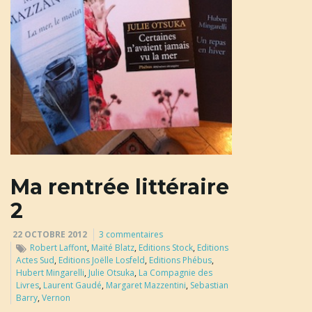
u
l
e
Ma rentrée littéraire
r
2
22 OCTOBRE 2012
3 commentaires
l
Robert Laffont
,
Maïté Blatz
,
Editions Stock
,
Editions
Actes Sud
,
Editions Joëlle Losfeld
,
Editions Phébus
,
Hubert Mingarelli
,
Julie Otsuka
,
La Compagnie des
Livres
,
Laurent Gaudé
,
Margaret Mazzentini
,
Sebastian
Barry
,
Vernon
a