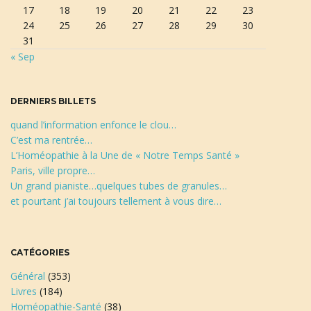
17
18
19
20
21
22
23
h
24
25
26
27
28
29
30
e
31
r
« Sep
c
h
e
DERNIERS BILLETS
quand l’information enfonce le clou…
C’est ma rentrée…
L’Homéopathie à la Une de « Notre Temps Santé »
Paris, ville propre…
Un grand pianiste…quelques tubes de granules…
et pourtant j’ai toujours tellement à vous dire…
CATÉGORIES
Général
(353)
Livres
(184)
Homéopathie-Santé
(38)