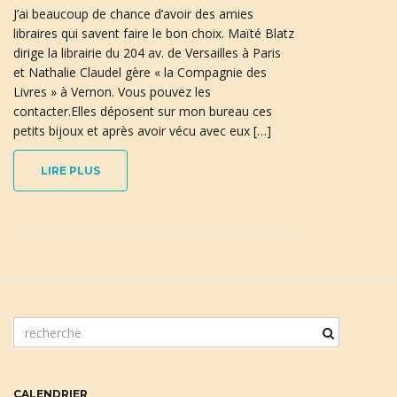
J’ai beaucoup de chance d’avoir des amies
libraires qui savent faire le bon choix. Maïté Blatz
dirige la librairie du 204 av. de Versailles à Paris
n
et Nathalie Claudel gère « la Compagnie des
Livres » à Vernon. Vous pouvez les
contacter.Elles déposent sur mon bureau ces
petits bijoux et après avoir vécu avec eux […]
a
LIRE PLUS
v
i
m
o
t
g
c
CALENDRIER