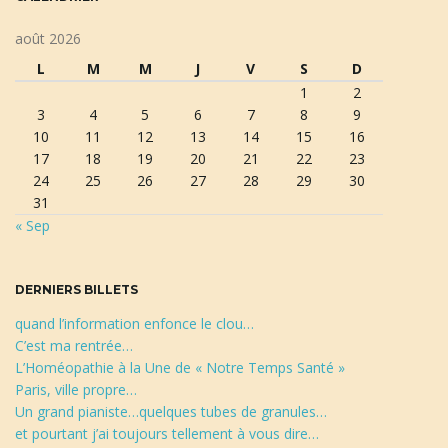
l
é
août 2026
d
a
L
M
M
J
V
S
D
e
1
2
r
3
4
5
6
7
8
9
e
10
11
12
13
14
15
16
t
c
17
18
19
20
21
22
23
h
24
25
26
27
28
29
30
e
31
r
i
« Sep
c
h
e
DERNIERS BILLETS
o
quand l’information enfonce le clou…
C’est ma rentrée…
L’Homéopathie à la Une de « Notre Temps Santé »
Paris, ville propre…
n
Un grand pianiste…quelques tubes de granules…
et pourtant j’ai toujours tellement à vous dire…