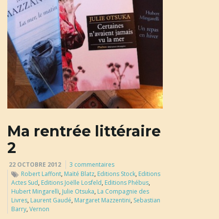
u
l
e
Ma rentrée littéraire
r
2
22 OCTOBRE 2012
3 commentaires
l
Robert Laffont
,
Maïté Blatz
,
Editions Stock
,
Editions
Actes Sud
,
Editions Joëlle Losfeld
,
Editions Phébus
,
Hubert Mingarelli
,
Julie Otsuka
,
La Compagnie des
Livres
,
Laurent Gaudé
,
Margaret Mazzentini
,
Sebastian
Barry
,
Vernon
a