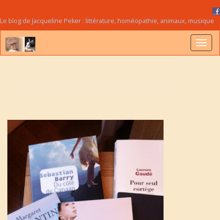
Le blog de Jacqueline Peker : littérature, homéopathie, animaux, musique
B
a
s
c