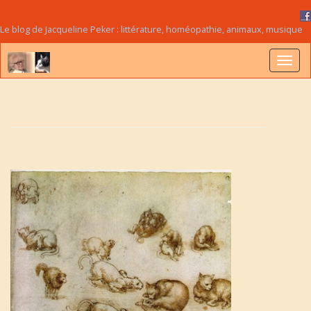
Le blog de Jacqueline Peker : littérature, homéopathie, animaux, musique
B
a
s
c