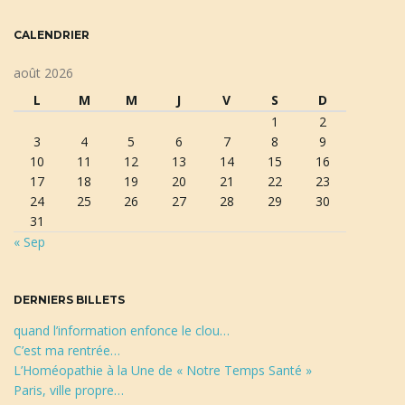
t
c
CALENDRIER
l
a
é
août 2026
d
L
M
M
J
V
S
D
e
1
2
t
r
3
4
5
6
7
8
9
e
10
11
12
13
14
15
16
c
17
18
19
20
21
22
23
h
i
24
25
26
27
28
29
30
e
31
r
« Sep
c
h
o
e
DERNIERS BILLETS
quand l’information enfonce le clou…
C’est ma rentrée…
n
L’Homéopathie à la Une de « Notre Temps Santé »
Paris, ville propre…