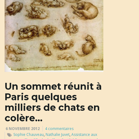
u
l
e
r
Un sommet réunit à
Paris quelques
milliers de chats en
l
colère…
6 NOVEMBRE 2012
4 commentaires
Sophie Chauveau
,
Nathalie Juvet
,
Assistance aux
a