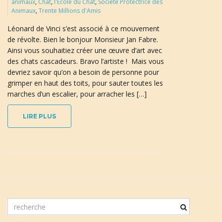
animaux
,
Chat
,
l'Ecole du Chat
,
Société Protectrice des
Animaux
,
Trente Millions d'Amis
Léonard de Vinci s’est associé à ce mouvement
n
de révolte. Bien le bonjour Monsieur Jan Fabre.
Ainsi vous souhaitiez créer une œuvre d’art avec
des chats cascadeurs. Bravo l’artiste ! Mais vous
devriez savoir qu’on a besoin de personne pour
a
grimper en haut des toits, pour sauter toutes les
marches d’un escalier, pour arracher les […]
LIRE PLUS
v
i
m
g
o