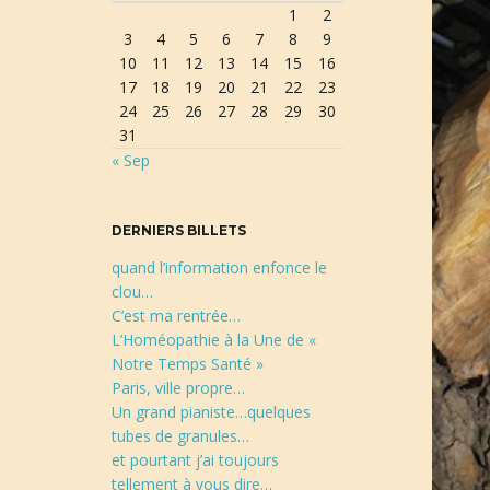
1
2
r
3
4
5
6
7
8
9
e
10
11
12
13
14
15
16
c
17
18
19
20
21
22
23
h
24
25
26
27
28
29
30
e
31
r
« Sep
c
h
e
DERNIERS BILLETS
quand l’information enfonce le
clou…
C’est ma rentrée…
L’Homéopathie à la Une de «
Notre Temps Santé »
Paris, ville propre…
Un grand pianiste…quelques
tubes de granules…
et pourtant j’ai toujours
tellement à vous dire…