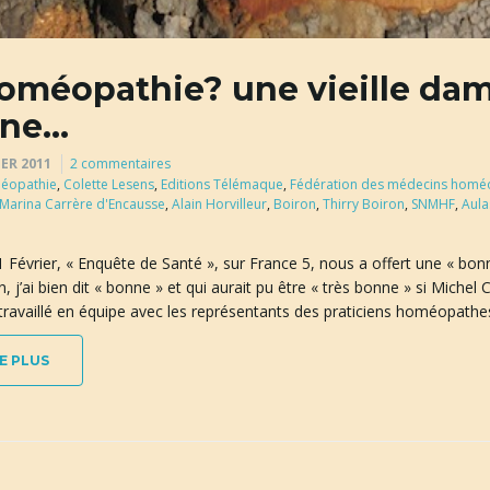
oméopathie? une vieille dam
gne…
IER 2011
2 commentaires
éopathie
,
Colette Lesens
,
Editions Télémaque
,
Fédération des médecins homé
Marina Carrère d'Encausse
,
Alain Horvilleur
,
Boiron
,
Thirry Boiron
,
SNMHF
,
Aula
 Février, « Enquête de Santé », sur France 5, nous a offert une « bo
n, j’ai bien dit « bonne » et qui aurait pu être « très bonne » si Mich
travaillé en équipe avec les représentants des praticiens homéopathes
E PLUS