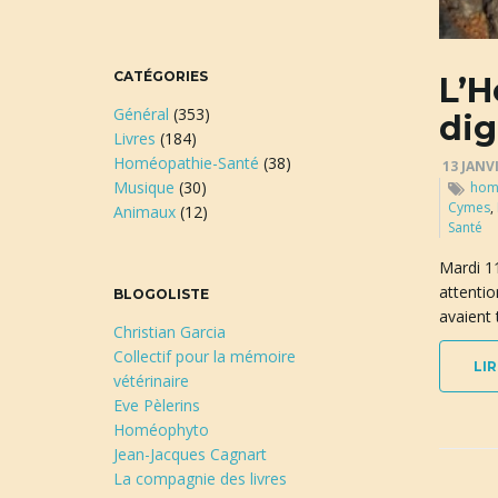
CATÉGORIES
L’H
Général
(353)
di
Livres
(184)
Homéopathie-Santé
(38)
13 JANV
Musique
(30)
hom
Cymes
,
Animaux
(12)
Santé
Mardi 11
attentio
BLOGOLISTE
avaient 
Christian Garcia
Collectif pour la mémoire
LIR
vétérinaire
Eve Pèlerins
Homéophyto
Jean-Jacques Cagnart
La compagnie des livres