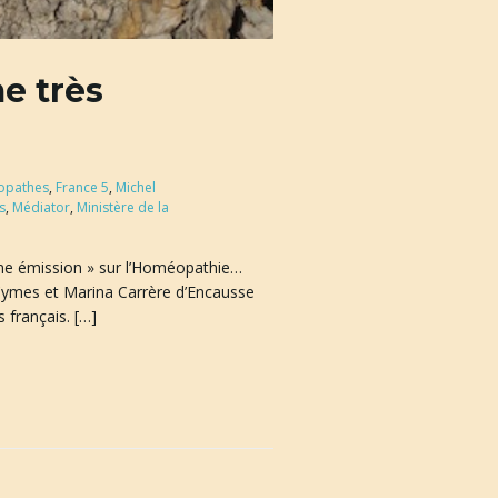
e très
opathes
,
France 5
,
Michel
s
,
Médiator
,
Ministère de la
nne émission » sur l’Homéopathie…
el Cymes et Marina Carrère d’Encausse
 français. […]