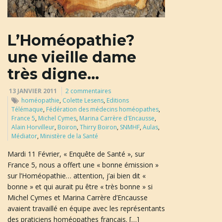
u
L’Homéopathie?
l
une vieille dame
très digne…
e
13 JANVIER 2011
2 commentaires
homéopathie
,
Colette Lesens
,
Editions
Télémaque
,
Fédération des médecins homéopathes
,
France 5
,
Michel Cymes
,
Marina Carrère d'Encausse
,
Alain Horvilleur
,
Boiron
,
Thirry Boiron
,
SNMHF
,
Aulas
,
r
Médiator
,
Ministère de la Santé
Mardi 11 Février, « Enquête de Santé », sur
France 5, nous a offert une « bonne émission »
l
sur l’Homéopathie… attention, j’ai bien dit «
bonne » et qui aurait pu être « très bonne » si
Michel Cymes et Marina Carrère d’Encausse
avaient travaillé en équipe avec les représentants
a
des praticiens homéopathes français. […]