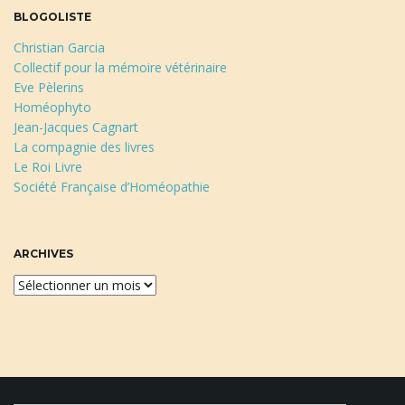
BLOGOLISTE
Christian Garcia
Collectif pour la mémoire vétérinaire
Eve Pèlerins
Homéophyto
Jean-Jacques Cagnart
La compagnie des livres
Le Roi Livre
Société Française d’Homéopathie
ARCHIVES
A
r
c
h
i
v
e