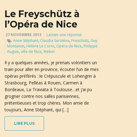
u
Le Freyschütz à
l’Opéra de Nice
l
27 NOVEMBRE 2013
Laisser une réponse
Anne Stéphant
,
Claudia Sorokina
,
Freischütz
,
Guy
Montavon
,
Hélène Le Corre
,
Opéra de Nice
,
Philippe
Auguin
,
ville de Nice
,
Weber
e
Il y a quelques années, je prenais volontiers un
train pour aller en province, écouter l’un de mes
opéras préférés : le Crépuscule et Lohengrin à
r
Strasbourg, Pelléas à Rouen, Carmen à
Bordeaux, La Traviata à Toulouse…et j’ai pu
grogner contre nos salles parisiennes,
prétentieuses et trop chères. Mon amie de
l
toujours, Anne Stéphant, qui […]
LIRE PLUS
a