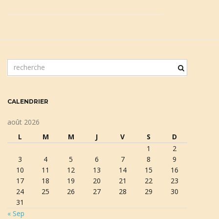
n
m
o
a
t
c
CALENDRIER
l
é
v
août 2026
d
L
M
M
J
V
S
D
e
1
2
r
3
4
5
6
7
8
9
e
i
10
11
12
13
14
15
16
c
17
18
19
20
21
22
23
h
24
25
26
27
28
29
30
e
31
g
r
« Sep
c