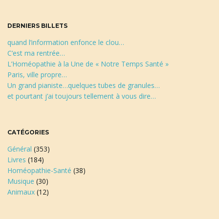
h
e
a
DERNIERS BILLETS
quand l’information enfonce le clou…
C’est ma rentrée…
L’Homéopathie à la Une de « Notre Temps Santé »
t
Paris, ville propre…
Un grand pianiste…quelques tubes de granules…
et pourtant j’ai toujours tellement à vous dire…
i
CATÉGORIES
Général
(353)
o
Livres
(184)
Homéopathie-Santé
(38)
Musique
(30)
Animaux
(12)
n