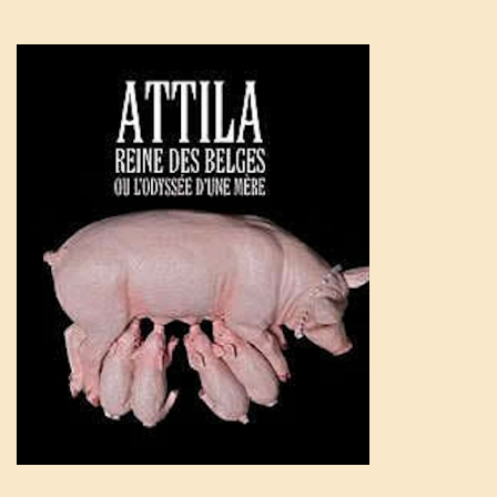
n
a
v
i
g