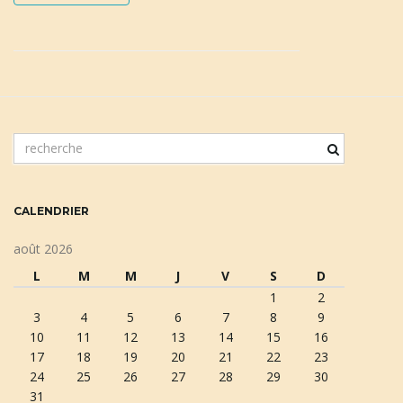
m
o
t
c
CALENDRIER
l
é
août 2026
d
L
M
M
J
V
S
D
e
1
2
r
3
4
5
6
7
8
9
e
10
11
12
13
14
15
16
c
17
18
19
20
21
22
23
h
24
25
26
27
28
29
30
e
31
r