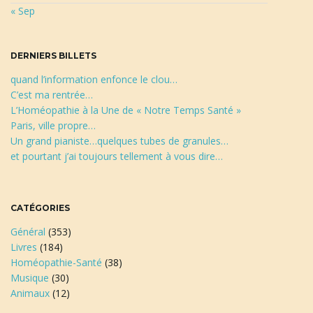
« Sep
c
h
e
DERNIERS BILLETS
quand l’information enfonce le clou…
C’est ma rentrée…
L’Homéopathie à la Une de « Notre Temps Santé »
Paris, ville propre…
Un grand pianiste…quelques tubes de granules…
et pourtant j’ai toujours tellement à vous dire…
CATÉGORIES
Général
(353)
Livres
(184)
Homéopathie-Santé
(38)
Musique
(30)
Animaux
(12)