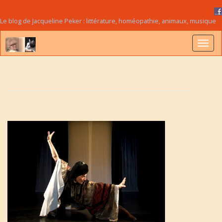
Le blog de Jacqueline Peker : littérature, homéopathie, animaux, musique
B
a
s
c