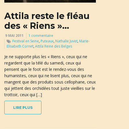
u
Attila reste le fléau
des « Riens »…
l
9 MAI 2011
1 commentaire
Festival en Seine
,
Puteaux
,
Nathalie Juvet
,
Marie-
Elisabeth Cornet
,
Attila Reine des Belges
e
Je ne supporte plus les « Riens », ceux qui ne
regardent que la télé du samedi, ceux qui
pensent que le foot est le rendez-vous des
humanistes, ceux qui ne lisent plus, ceux qui ne
r
mangent que des produits sous cellophane, ceux
qui jettent des orchidées tout juste vieillies sur le
trottoir, ceux qui […]
l
LIRE PLUS
a