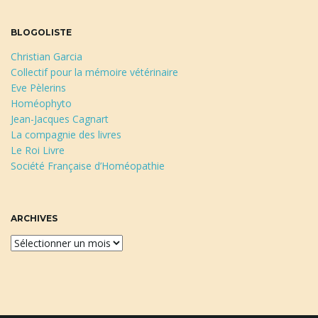
BLOGOLISTE
Christian Garcia
Collectif pour la mémoire vétérinaire
Eve Pèlerins
Homéophyto
Jean-Jacques Cagnart
La compagnie des livres
Le Roi Livre
Société Française d’Homéopathie
ARCHIVES
A
r
c
h
i