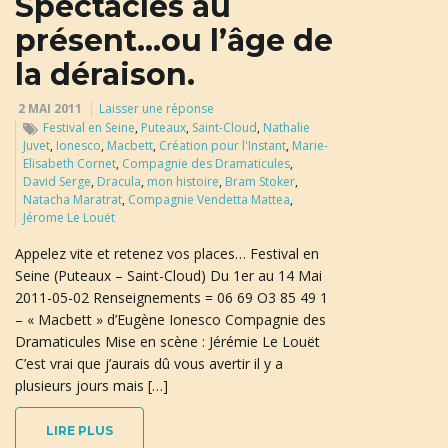
Spectacles au
présent…ou l’âge de
la déraison.
2 MAI 2011
Laisser une réponse
Festival en Seine
,
Puteaux
,
Saint-Cloud
,
Nathalie
Juvet
,
Ionesco
,
Macbett
,
Création pour l'Instant
,
Marie-
Elisabeth Cornet
,
Compagnie des Dramaticules
,
David Serge
,
Dracula
,
mon histoire
,
Bram Stoker
,
Natacha Maratrat
,
Compagnie Vendetta Mattea
,
Jérome Le Louët
Appelez vite et retenez vos places… Festival en
Seine (Puteaux – Saint-Cloud) Du 1er au 14 Mai
2011-05-02 Renseignements = 06 69 O3 85 49 1
– « Macbett » d’Eugène Ionesco Compagnie des
Dramaticules Mise en scène : Jérémie Le Louët
C’est vrai que j’aurais dû vous avertir il y a
plusieurs jours mais […]
LIRE PLUS