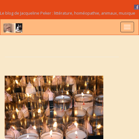
Le blog de Jacqueline Peker : littérature, homéopathie, animaux, musique
B
a
s
c