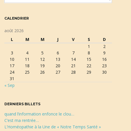
o
t
c
CALENDRIER
l
é
août 2026
d
L
M
M
J
V
S
D
e
1
2
r
3
4
5
6
7
8
9
e
10
11
12
13
14
15
16
c
17
18
19
20
21
22
23
h
24
25
26
27
28
29
30
e
31
r
« Sep
c
h
e
DERNIERS BILLETS
quand l’information enfonce le clou…
C’est ma rentrée…
L’Homéopathie à la Une de « Notre Temps Santé »