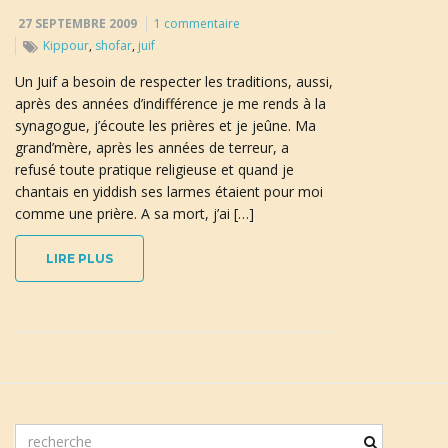
27 SEPTEMBRE 2009
1 commentaire
Kippour
,
shofar
,
juif
a
Un Juif a besoin de respecter les traditions, aussi,
après des années d’indifférence je me rends à la
synagogue, j’écoute les prières et je jeûne. Ma
t
grand’mère, après les années de terreur, a
refusé toute pratique religieuse et quand je
chantais en yiddish ses larmes étaient pour moi
comme une prière. A sa mort, j’ai […]
i
LIRE PLUS
o
n
m