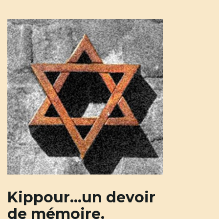
n
a
v
i
Kippour…un devoir
g
de mémoire.