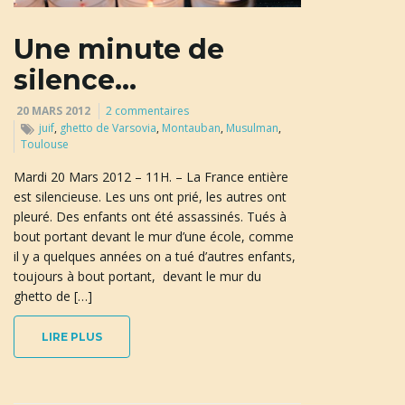
u
Une minute de
silence…
l
20 MARS 2012
2 commentaires
juif
,
ghetto de Varsovia
,
Montauban
,
Musulman
,
Toulouse
e
Mardi 20 Mars 2012 – 11H. – La France entière
est silencieuse. Les uns ont prié, les autres ont
pleuré. Des enfants ont été assassinés. Tués à
bout portant devant le mur d’une école, comme
r
il y a quelques années on a tué d’autres enfants,
toujours à bout portant, devant le mur du
ghetto de […]
l
LIRE PLUS
a