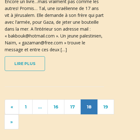
Encore un livre…mais vraiment pas comme les
autres! Promis… Tal, une israélienne de 17 ans
vit à Jérusalem. Elle demande à son frère qui part
avec l’armée, pour Gaza, de jeter une bouteille
dans la mer. A l’intérieur son adresse mail :
« bakbouk@hotmail.com ». Un jeune palestinien,
Naïm, « gazaman@free.com » trouve le
message et entre ces deux […]
LIRE PLUS
«
1
…
16
17
18
19
»