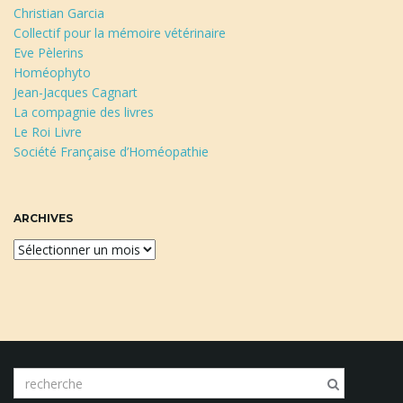
Christian Garcia
Collectif pour la mémoire vétérinaire
Eve Pèlerins
Homéophyto
Jean-Jacques Cagnart
La compagnie des livres
Le Roi Livre
Société Française d’Homéopathie
ARCHIVES
A
r
c
h
i
v
e
m
s
o