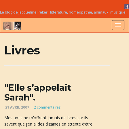
Le blog de Jacqueline Peker : littérature, homéopathie, animaux, musique
B
Livres
a
s
"Elle s’appelait
Sarah".
21 AVRIL 2007
2 commentaires
c
Mes amis ne m’offrent jamais de livres car ils
savent que j’en ai des dizaines en attente d’être