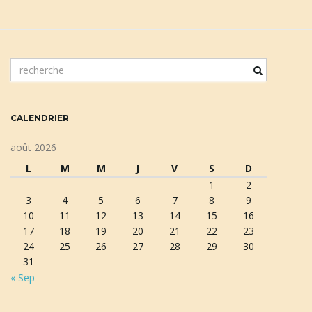
m
o
t
c
CALENDRIER
l
é
août 2026
d
L
M
M
J
V
S
D
e
1
2
r
3
4
5
6
7
8
9
e
10
11
12
13
14
15
16
c
17
18
19
20
21
22
23
h
24
25
26
27
28
29
30
e
31
r
« Sep
c
h
e