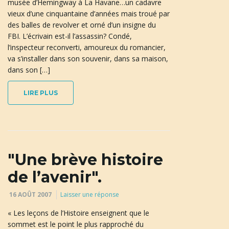
musée d’Hemingway à La Havane…un cadavre
u
vieux d’une cinquantaine d’années mais troué par
des balles de revolver et orné d’un insigne du
FBI. L’écrivain est-il l’assassin? Condé,
l’inspecteur reconverti, amoureux du romancier,
l
va s’installer dans son souvenir, dans sa maison,
dans son […]
LIRE PLUS
e
r
"Une brève histoire
de l’avenir".
l
16 AOÛT 2007
Laisser une réponse
« Les leçons de l’Histoire enseignent que le
sommet est le point le plus rapproché du
a