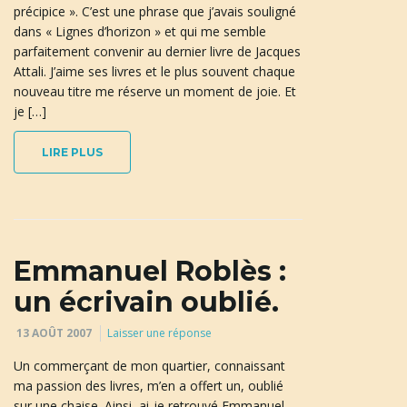
précipice ». C’est une phrase que j’avais souligné
dans « Lignes d’horizon » et qui me semble
parfaitement convenir au dernier livre de Jacques
n
Attali. J’aime ses livres et le plus souvent chaque
nouveau titre me réserve un moment de joie. Et
je […]
a
LIRE PLUS
v
Emmanuel Roblès :
un écrivain oublié.
i
13 AOÛT 2007
Laisser une réponse
Un commerçant de mon quartier, connaissant
g
ma passion des livres, m’en a offert un, oublié
sur une chaise. Ainsi, ai-je retrouvé Emmanuel