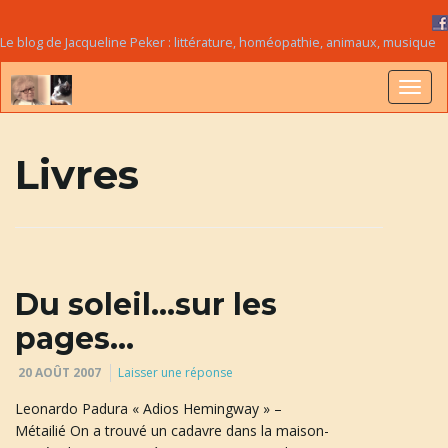
Le blog de Jacqueline Peker : littérature, homéopathie, animaux, musique
B
Livres
a
s
Du soleil…sur les
pages…
20 AOÛT 2007
Laisser une réponse
c
Leonardo Padura « Adios Hemingway » –
Métailié On a trouvé un cadavre dans la maison-