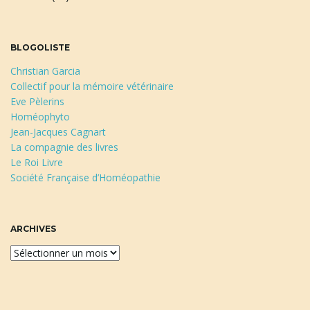
BLOGOLISTE
Christian Garcia
Collectif pour la mémoire vétérinaire
Eve Pèlerins
Homéophyto
Jean-Jacques Cagnart
La compagnie des livres
Le Roi Livre
Société Française d’Homéopathie
ARCHIVES
A
r
c
h