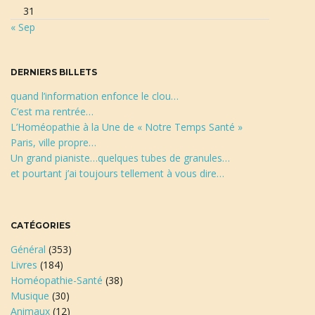
31
r
« Sep
c
h
e
DERNIERS BILLETS
quand l’information enfonce le clou…
C’est ma rentrée…
L’Homéopathie à la Une de « Notre Temps Santé »
Paris, ville propre…
Un grand pianiste…quelques tubes de granules…
et pourtant j’ai toujours tellement à vous dire…
CATÉGORIES
Général
(353)
Livres
(184)
Homéopathie-Santé
(38)
Musique
(30)
Animaux
(12)