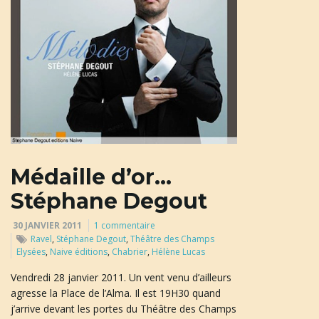
u
l
e
Médaille d’or…
r
Stéphane Degout
30 JANVIER 2011
1 commentaire
Ravel
,
Stéphane Degout
,
Théâtre des Champs
l
Elysées
,
Naive éditions
,
Chabrier
,
Hélène Lucas
Vendredi 28 janvier 2011. Un vent venu d’ailleurs
agresse la Place de l’Alma. Il est 19H30 quand
j’arrive devant les portes du Théâtre des Champs
a