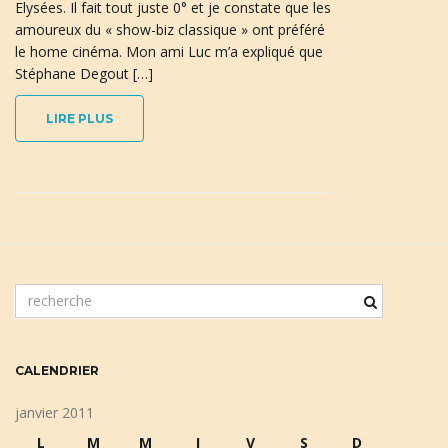
Elysées. Il fait tout juste 0° et je constate que les
amoureux du « show-biz classique » ont préféré
le home cinéma. Mon ami Luc m’a expliqué que
Stéphane Degout […]
n
LIRE PLUS
a
v
m
o
i
t
c
CALENDRIER
l
é
janvier 2011
g
d
L
M
M
J
V
S
D
e