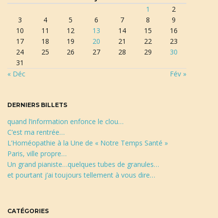
1
2
r
3
4
5
6
7
8
9
e
a
10
11
12
13
14
15
16
c
17
18
19
20
21
22
23
h
24
25
26
27
28
29
30
e
31
r
t
« Déc
Fév »
c
h
e
DERNIERS BILLETS
i
quand l’information enfonce le clou…
C’est ma rentrée…
L’Homéopathie à la Une de « Notre Temps Santé »
o
Paris, ville propre…
Un grand pianiste…quelques tubes de granules…
et pourtant j’ai toujours tellement à vous dire…
n
CATÉGORIES