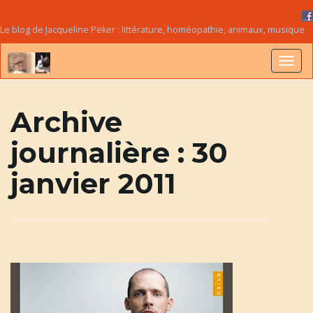
Le blog de Jacqueline Peker : littérature, homéopathie, animaux, musique
B
Archive
journalière :
30
a
janvier 2011
s
c