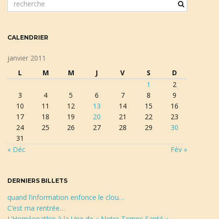
o
t
a
c
CALENDRIER
l
é
janvier 2011
d
t
L
M
M
J
V
S
D
e
1
2
r
3
4
5
6
7
8
9
e
10
11
12
13
14
15
16
c
i
17
18
19
20
21
22
23
h
24
25
26
27
28
29
30
e
31
r
« Déc
Fév »
c
o
h
e
DERNIERS BILLETS
n
quand l’information enfonce le clou…
C’est ma rentrée…
L’Homéopathie à la Une de « Notre Temps Santé »