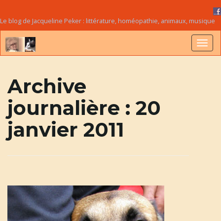
Le blog de Jacqueline Peker : littérature, homéopathie, animaux, musique
B
Archive
journalière :
20
a
janvier 2011
s
c