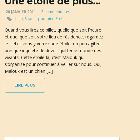
Une étoile de plus…
20 JANVIER 2011
3 commentaires
chien
,
Sapeur pompier
,
Fréfis
n
Quand vous lirez ce billet, quelle que soit l’heure
et quel que soit votre lieu de résidence, regardez
le ciel et vous y verrez une étoile, un peu agitée,
a
presque inquiète de devoir quitter le monde des
vivants. Cette étoile-là, c’est Malouk qui
s’organise pour continuer à veiller sur nous. Oui,
Malouk est un chien […]
v
LIRE PLUS
i
g
m