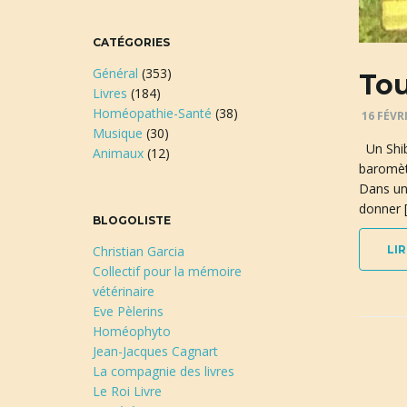
CATÉGORIES
Général
(353)
Tou
Livres
(184)
Homéopathie-Santé
(38)
16 FÉVR
Musique
(30)
Un Shiba
Animaux
(12)
baromètr
Dans un
donner 
BLOGOLISTE
LIR
Christian Garcia
Collectif pour la mémoire
vétérinaire
Eve Pèlerins
Homéophyto
Jean-Jacques Cagnart
La compagnie des livres
Le Roi Livre