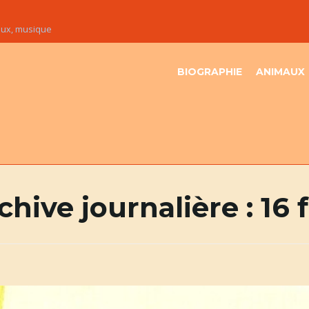
maux, musique
BIOGRAPHIE
ANIMAUX
chive journalière :
16 