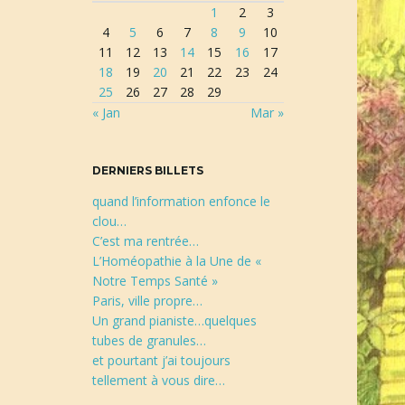
1
2
3
r
4
5
6
7
8
9
10
e
11
12
13
14
15
16
17
c
18
19
20
21
22
23
24
h
25
26
27
28
29
e
« Jan
Mar »
r
c
h
DERNIERS BILLETS
e
quand l’information enfonce le
clou…
C’est ma rentrée…
L’Homéopathie à la Une de «
Notre Temps Santé »
Paris, ville propre…
Un grand pianiste…quelques
tubes de granules…
et pourtant j’ai toujours
tellement à vous dire…