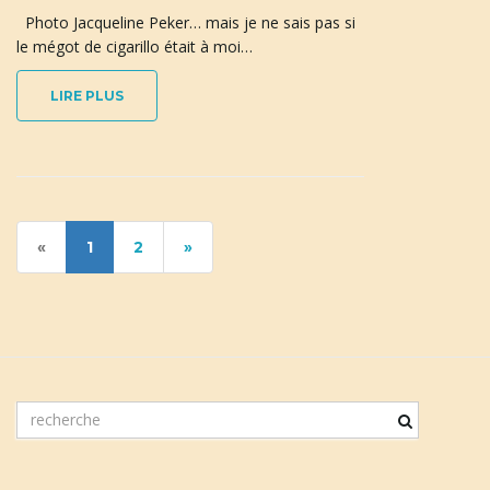
Photo Jacqueline Peker… mais je ne sais pas si
le mégot de cigarillo était à moi…
LIRE PLUS
«
1
2
»
m
o
t
c