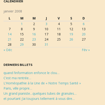
CALENDRIER
l
é
janvier 2008
d
L
M
M
J
V
S
D
e
1
2
3
4
5
6
r
7
8
9
10
11
12
13
e
14
15
16
17
18
19
20
c
21
22
23
24
25
26
27
h
28
29
30
31
e
« Déc
Fév »
r
c
h
DERNIERS BILLETS
e
quand l’information enfonce le clou…
C’est ma rentrée…
L’Homéopathie à la Une de « Notre Temps Santé »
Paris, ville propre…
Un grand pianiste…quelques tubes de granules…
et pourtant j’ai toujours tellement à vous dire…