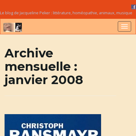
Le blog de Jacqueline Peker : littérature, homéopathie, animaux, musique
B
Archive
mensuelle :
a
janvier 2008
s
c