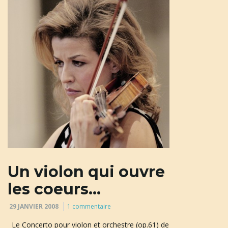
a
t
i
o
Un violon qui ouvre
les coeurs…
n
29 JANVIER 2008
1 commentaire
Le Concerto pour violon et orchestre (op.61) de