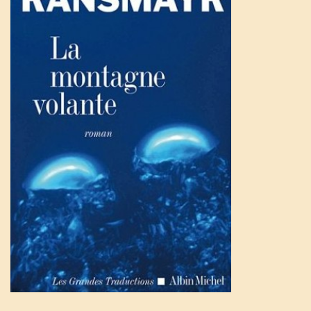
u
l
e
r
l
a