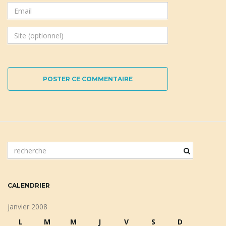
POSTER CE COMMENTAIRE
m
o
t
c
CALENDRIER
l
é
janvier 2008
d
L
M
M
J
V
S
D
e