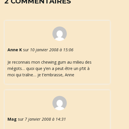
2 COMMENTAIRES
n
a
Anne K
sur
10 janvier 2008 à 15:06
Je reconnais mon chewing gum au milieu des
mégots… quoi que y’en a peut-être un p’tit à
v
moi qui traîne… je t’embrasse, Anne
i
Mag
sur
7 janvier 2008 à 14:31
g