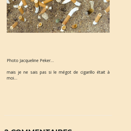
u
l
e
Photo Jacqueline Peker…
mais je ne sais pas si le mégot de cigarillo était à 
moi…
r
l
a