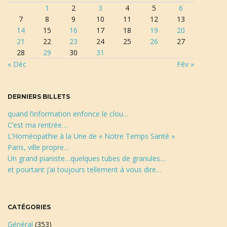
1
2
3
4
5
6
r
7
8
9
10
11
12
13
e
14
15
16
17
18
19
20
c
21
22
23
24
25
26
27
h
28
29
30
31
e
« Déc
Fév »
r
c
h
DERNIERS BILLETS
e
quand l’information enfonce le clou…
C’est ma rentrée…
L’Homéopathie à la Une de « Notre Temps Santé »
Paris, ville propre…
Un grand pianiste…quelques tubes de granules…
et pourtant j’ai toujours tellement à vous dire…
CATÉGORIES
Général
(353)