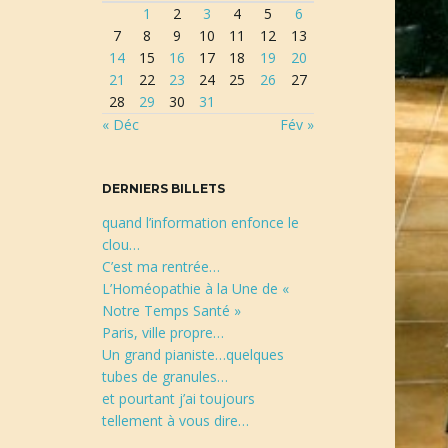
1
2
3
4
5
6
r
7
8
9
10
11
12
13
e
14
15
16
17
18
19
20
c
21
22
23
24
25
26
27
h
28
29
30
31
e
« Déc
Fév »
r
c
h
DERNIERS BILLETS
e
quand l’information enfonce le
clou…
C’est ma rentrée…
L’Homéopathie à la Une de «
Notre Temps Santé »
Paris, ville propre…
Un grand pianiste…quelques
tubes de granules…
et pourtant j’ai toujours
tellement à vous dire…