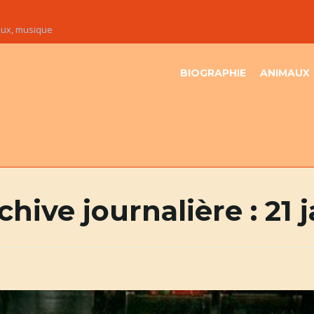
maux, musique
BIOGRAPHIE
ANIMAUX
chive journalière :
21 