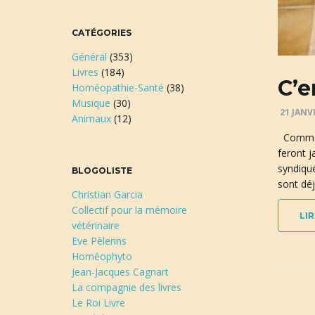
CATÉGORIES
Général
(353)
Livres
(184)
C’e
Homéopathie-Santé
(38)
Musique
(30)
21 JANV
Animaux
(12)
Comme v
feront j
syndiqué
BLOGOLISTE
sont déj
Christian Garcia
Collectif pour la mémoire
LIR
vétérinaire
Eve Pèlerins
Homéophyto
Jean-Jacques Cagnart
La compagnie des livres
Le Roi Livre