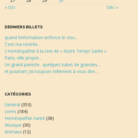
27
28
29
30
e
« Oct
Déc »
r
c
h
DERNIERS BILLETS
e
quand l’information enfonce le clou…
C’est ma rentrée…
L’Homéopathie à la Une de « Notre Temps Santé »
Paris, ville propre…
Un grand pianiste…quelques tubes de granules…
et pourtant j’ai toujours tellement à vous dire…
CATÉGORIES
Général
(353)
Livres
(184)
Homéopathie-Santé
(38)
Musique
(30)
Animaux
(12)