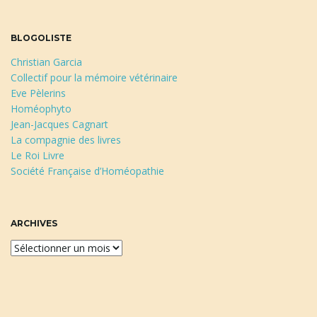
BLOGOLISTE
Christian Garcia
Collectif pour la mémoire vétérinaire
Eve Pèlerins
Homéophyto
Jean-Jacques Cagnart
La compagnie des livres
Le Roi Livre
Société Française d’Homéopathie
ARCHIVES
A
r
c
h
i