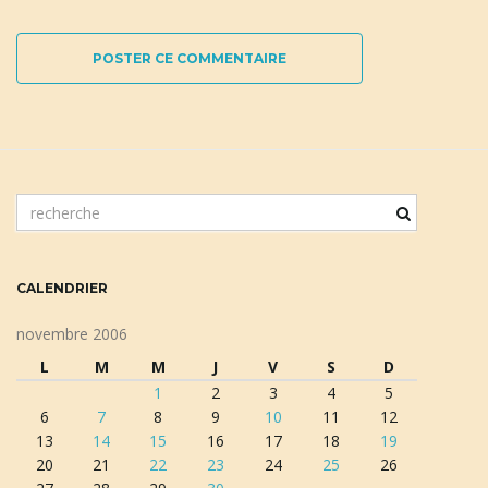
POSTER CE COMMENTAIRE
m
o
t
c
CALENDRIER
l
é
novembre 2006
d
L
M
M
J
V
S
D
e
1
2
3
4
5
r
6
7
8
9
10
11
12
e
13
14
15
16
17
18
19
c
20
21
22
23
24
25
26
h