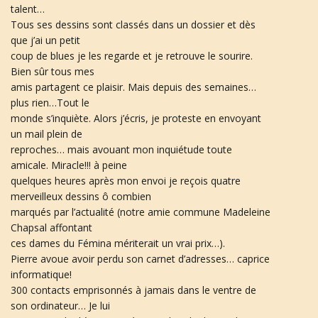
talent…
u
Tous ses dessins sont classés dans un dossier et dès
que j’ai un petit
coup de blues je les regarde et je retrouve le sourire.
l
Bien sûr tous mes
amis partagent ce plaisir. Mais depuis des semaines…
plus rien…Tout le
monde s’inquiète. Alors j’écris, je proteste en envoyant
e
un mail plein de
reproches… mais avouant mon inquiétude toute
amicale. Miracle!!! à peine
quelques heures après mon envoi je reçois quatre
r
merveilleux dessins ô combien
marqués par l’actualité (notre amie commune Madeleine
Chapsal affontant
ces dames du Fémina mériterait un vrai prix…).
l
Pierre avoue avoir perdu son carnet d’adresses… caprice
informatique!
300 contacts emprisonnés à jamais dans le ventre de
son ordinateur… Je lui
a