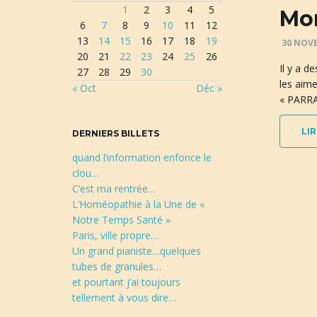
1
2
3
4
5
r
Mon
6
7
8
9
10
11
12
e
13
14
15
16
17
18
19
c
30 NOV
20
21
22
23
24
25
26
h
Il y a d
27
28
29
30
e
les aime
« Oct
Déc »
r
« PARRA
c
h
LIR
DERNIERS BILLETS
e
quand l’information enfonce le
clou…
C’est ma rentrée…
L’Homéopathie à la Une de «
Notre Temps Santé »
Paris, ville propre…
Un grand pianiste…quelques
tubes de granules…
et pourtant j’ai toujours
tellement à vous dire…