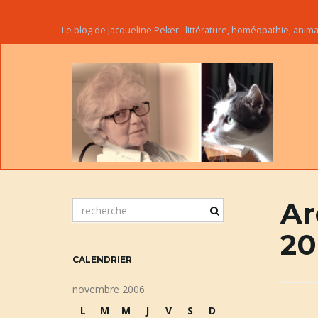
Le blog de Jacqueline Peker : littérature, homéopathie, ani
Ar
m
o
20
t
c
CALENDRIER
l
é
novembre 2006
d
L
M
M
J
V
S
D
e