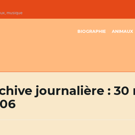
maux, musique
BIOGRAPHIE
ANIMAUX
chive journalière :
30
06