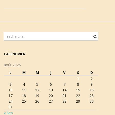
n
m
o
a
t
c
CALENDRIER
l
é
v
août 2026
d
L
M
M
J
V
S
D
e
1
2
r
3
4
5
6
7
8
9
i
e
10
11
12
13
14
15
16
c
17
18
19
20
21
22
23
h
24
25
26
27
28
29
30
e
g
31
r
« Sep
c