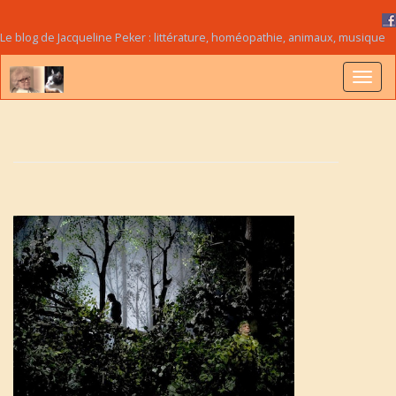
Le blog de Jacqueline Peker : littérature, homéopathie, animaux, musique
B
a
s
c