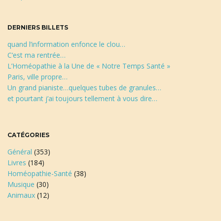
h
e
a
DERNIERS BILLETS
quand l’information enfonce le clou…
C’est ma rentrée…
L’Homéopathie à la Une de « Notre Temps Santé »
t
Paris, ville propre…
Un grand pianiste…quelques tubes de granules…
et pourtant j’ai toujours tellement à vous dire…
i
CATÉGORIES
Général
(353)
o
Livres
(184)
Homéopathie-Santé
(38)
Musique
(30)
n
Animaux
(12)