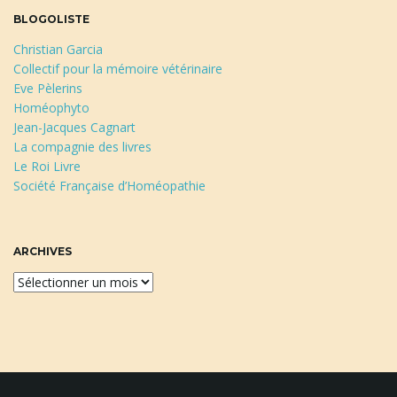
BLOGOLISTE
Christian Garcia
Collectif pour la mémoire vétérinaire
Eve Pèlerins
Homéophyto
Jean-Jacques Cagnart
La compagnie des livres
Le Roi Livre
Société Française d’Homéopathie
ARCHIVES
A
r
c
h
i
v