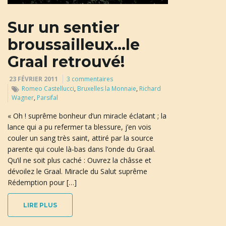
u
Sur un sentier
broussailleux…le
l
Graal retrouvé!
23 FÉVRIER 2011
3 commentaires
Romeo Castellucci
,
Bruxelles la Monnaie
,
Richard
e
Wagner
,
Parsifal
« Oh ! suprême bonheur d’un miracle éclatant ; la
lance qui a pu refermer ta blessure, j’en vois
r
couler un sang très saint, attiré par la source
parente qui coule là-bas dans l’onde du Graal.
Qu’il ne soit plus caché : Ouvrez la châsse et
dévoilez le Graal. Miracle du Salut suprême
l
Rédemption pour […]
LIRE PLUS
a