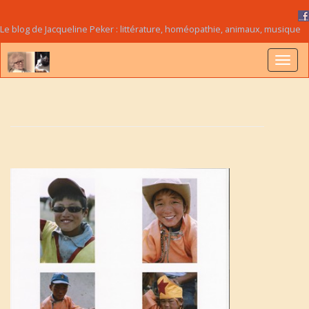
Le blog de Jacqueline Peker : littérature, homéopathie, animaux, musique
B
a
s
c