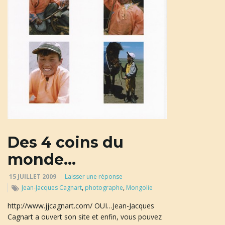
u
l
e
r
Des 4 coins du
monde…
15 JUILLET 2009
Laisser une réponse
l
Jean-Jacques Cagnart
,
photographe
,
Mongolie
http://www.jjcagnart.com/ OUI…Jean-Jacques
Cagnart a ouvert son site et enfin, vous pouvez
a