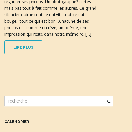
regarder ses photos. Un photographe? certes…
mais pas tout à fait comme les autres. Ce grand
silencieux aime tout ce qui vit…tout ce qui
bouge…tout ce qui est bon…Chacune de ses
n
photos est comme un rêve, un poème, une
impression qui reste dans notre mémoire. […]
a
LIRE PLUS
v
i
m
o
t
c
CALENDRIER
g
l
é