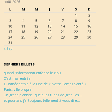
août 2026
d
L
M
M
J
V
S
D
e
a
1
2
r
3
4
5
6
7
8
9
e
10
11
12
13
14
15
16
c
17
18
19
20
21
22
23
h
t
24
25
26
27
28
29
30
e
31
r
« Sep
c
h
i
e
DERNIERS BILLETS
quand l’information enfonce le clou…
o
C’est ma rentrée…
L’Homéopathie à la Une de « Notre Temps Santé »
Paris, ville propre…
Un grand pianiste…quelques tubes de granules…
n
et pourtant j’ai toujours tellement à vous dire…