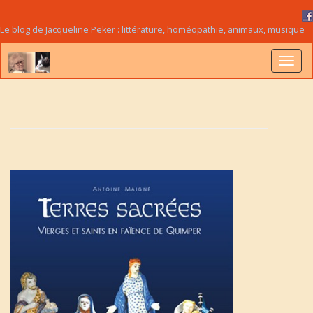
Le blog de Jacqueline Peker : littérature, homéopathie, animaux, musique
B
a
s
c