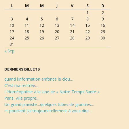
d
L
M
M
J
V
S
D
e
1
2
r
a
3
4
5
6
7
8
9
e
10
11
12
13
14
15
16
c
17
18
19
20
21
22
23
h
24
25
26
27
28
29
30
e
t
31
r
« Sep
c
h
e
i
DERNIERS BILLETS
quand l’information enfonce le clou…
C’est ma rentrée…
o
L’Homéopathie à la Une de « Notre Temps Santé »
Paris, ville propre…
Un grand pianiste…quelques tubes de granules…
et pourtant j’ai toujours tellement à vous dire…
n