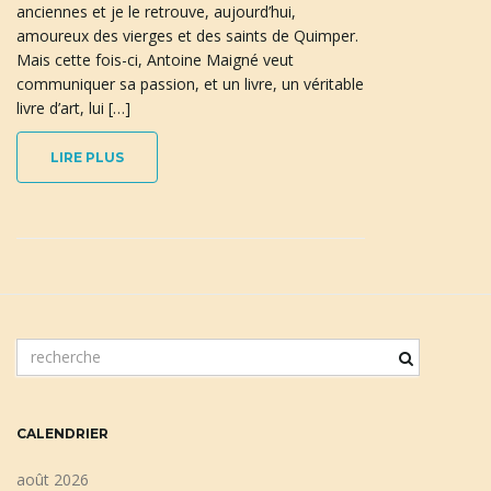
anciennes et je le retrouve, aujourd’hui,
amoureux des vierges et des saints de Quimper.
Mais cette fois-ci, Antoine Maigné veut
n
communiquer sa passion, et un livre, un véritable
livre d’art, lui […]
LIRE PLUS
a
v
m
i
o
t
c
CALENDRIER
l
g
é
août 2026