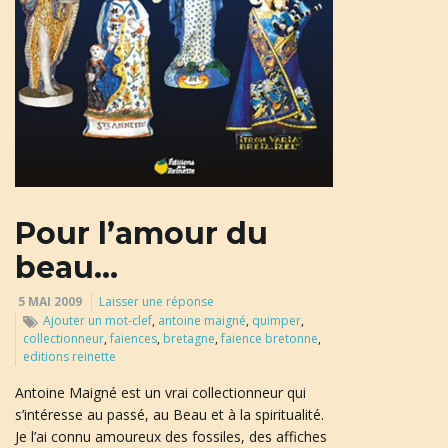
u
l
e
Pour l’amour du
beau…
r
5 MAI 2009
Laisser une réponse
Ajouter un mot-clef
,
antoine maigné
,
quimper
,
collectionneur
,
faiences
,
bretagne
,
faience bretonne
,
l
editions reinette
Antoine Maigné est un vrai collectionneur qui
s’intéresse au passé, au Beau et à la spiritualité.
Je l’ai connu amoureux des fossiles, des affiches
a