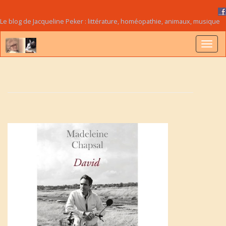
Le blog de Jacqueline Peker : littérature, homéopathie, animaux, musique
B
a
s
c