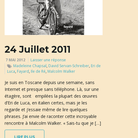
u
l
24 Juillet 2011
e
7 MAI 2012
Laisser une réponse
Madeleine Chapsal
,
David Servan-Schreiber
,
Eri de
Luca
,
Fayard
,
Ile de Ré
,
Malcolm Walker
Je suis en Toscane depuis une semaine, sans
r
Internet et presque sans téléphone. Là, sur une
étagère, sont empilées la plupart des œuvres
d’Eri de Luca, en italien certes, mais je les
l
regarde et j’essaie même de lire quelques
phrases. J’ai envie de raconter cette incroyable
rencontre à Malcolm Walker. « Sais-tu que je […]
a
LIRE PLUS