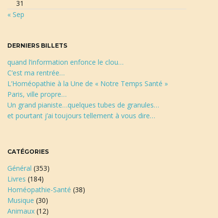
31
r
« Sep
c
a
h
e
DERNIERS BILLETS
quand l’information enfonce le clou…
t
C’est ma rentrée…
L’Homéopathie à la Une de « Notre Temps Santé »
Paris, ville propre…
Un grand pianiste…quelques tubes de granules…
i
et pourtant j’ai toujours tellement à vous dire…
o
CATÉGORIES
Général
(353)
Livres
(184)
Homéopathie-Santé
(38)
n
Musique
(30)
Animaux
(12)