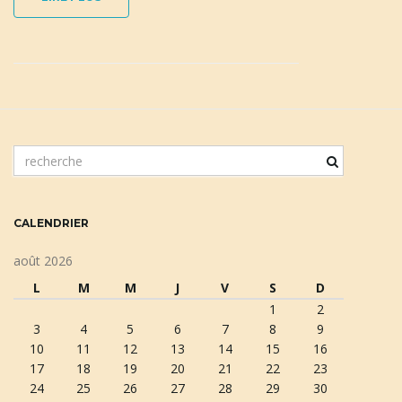
n
a
m
o
t
c
v
CALENDRIER
l
é
août 2026
d
L
M
M
J
V
S
D
e
i
1
2
r
3
4
5
6
7
8
9
e
10
11
12
13
14
15
16
c
17
18
19
20
21
22
23
h
g
24
25
26
27
28
29
30
e