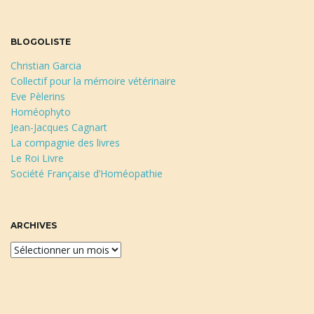
BLOGOLISTE
Christian Garcia
Collectif pour la mémoire vétérinaire
Eve Pèlerins
Homéophyto
Jean-Jacques Cagnart
La compagnie des livres
Le Roi Livre
Société Française d’Homéopathie
ARCHIVES
A
r
c
h
i