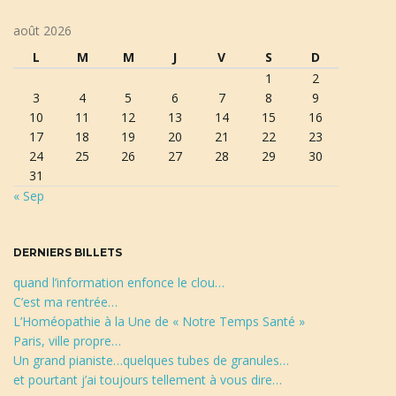
l
é
août 2026
d
a
L
M
M
J
V
S
D
e
1
2
r
3
4
5
6
7
8
9
e
10
11
12
13
14
15
16
c
t
17
18
19
20
21
22
23
h
24
25
26
27
28
29
30
e
31
r
« Sep
i
c
h
e
DERNIERS BILLETS
o
quand l’information enfonce le clou…
C’est ma rentrée…
L’Homéopathie à la Une de « Notre Temps Santé »
Paris, ville propre…
n
Un grand pianiste…quelques tubes de granules…
et pourtant j’ai toujours tellement à vous dire…