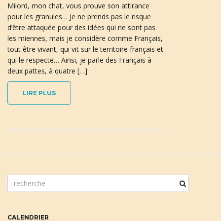
Milord, mon chat, vous prouve son attirance
pour les granules… Je ne prends pas le risque
d’être attaquée pour des idées qui ne sont pas
n
les miennes, mais je considère comme Français,
tout être vivant, qui vit sur le territoire français et
qui le respecte… Ainsi, je parle des Français à
deux pattes, à quatre […]
a
LIRE PLUS
v
i
m
o
t
g
c
CALENDRIER