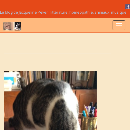
Le blog de Jacqueline Peker : littérature, homéopathie, animaux, musique
B
a
s
c