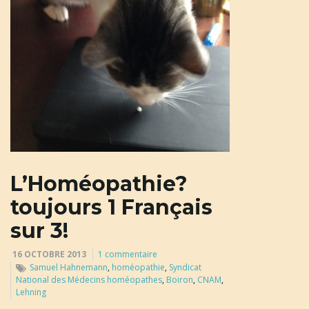
u
l
e
L’Homéopathie?
r
toujours 1 Français
sur 3!
l
16 OCTOBRE 2013
1 commentaire
Samuel Hahnemann
,
homéopathie
,
Syndicat
National des Médecins homéopathes
,
Boiron
,
CNAM
,
Lehning
a