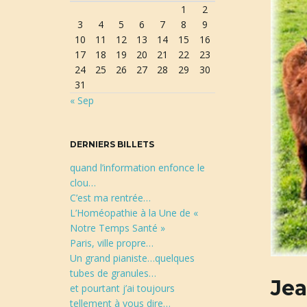
1
2
r
3
4
5
6
7
8
9
e
10
11
12
13
14
15
16
c
17
18
19
20
21
22
23
h
24
25
26
27
28
29
30
e
31
r
« Sep
c
h
e
DERNIERS BILLETS
quand l’information enfonce le
clou…
C’est ma rentrée…
L’Homéopathie à la Une de «
Notre Temps Santé »
Paris, ville propre…
Un grand pianiste…quelques
tubes de granules…
Jea
et pourtant j’ai toujours
tellement à vous dire…