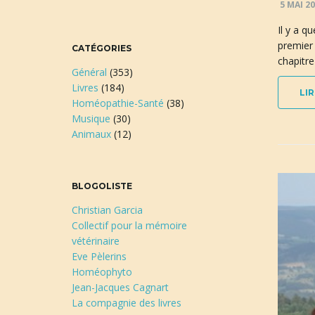
5 MAI 2
Il y a q
premier 
CATÉGORIES
chapitre
Général
(353)
Livres
(184)
LIR
Homéopathie-Santé
(38)
Musique
(30)
Animaux
(12)
BLOGOLISTE
Christian Garcia
Collectif pour la mémoire
vétérinaire
Eve Pèlerins
Homéophyto
Jean-Jacques Cagnart
La compagnie des livres