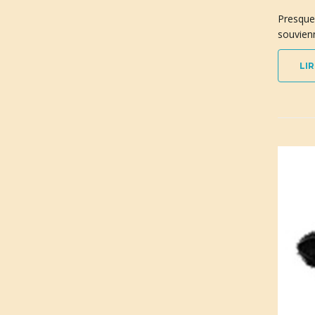
Presque 
souvienn
LIR