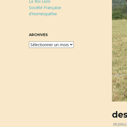
Le Roi Livre
Société Française
d’Homéopathie
ARCHIVES
A
r
c
h
i
v
e
s
des
20 JUILL