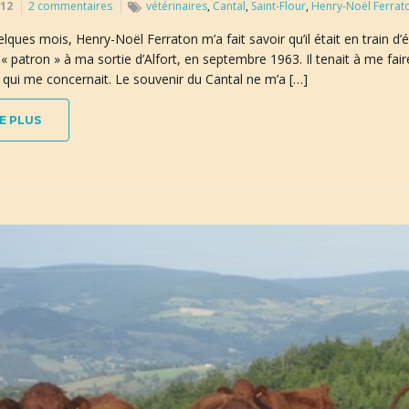
012
2 commentaires
vétérinaires
,
Cantal
,
Saint-Flour
,
Henry-Noël Ferrat
uelques mois, Henry-Noël Ferraton m’a fait savoir qu’il était en train d’
« patron » à ma sortie d’Alfort, en septembre 1963. Il tenait à me faire l
 qui me concernait. Le souvenir du Cantal ne m’a […]
E PLUS