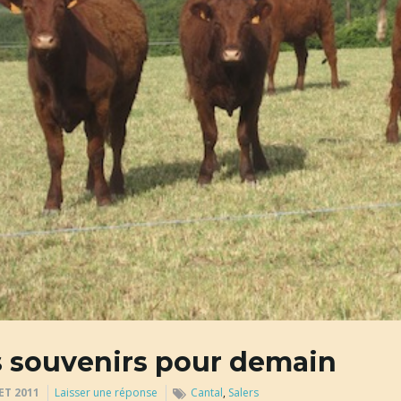
 souvenirs pour demain
ET 2011
Laisser une réponse
Cantal
,
Salers