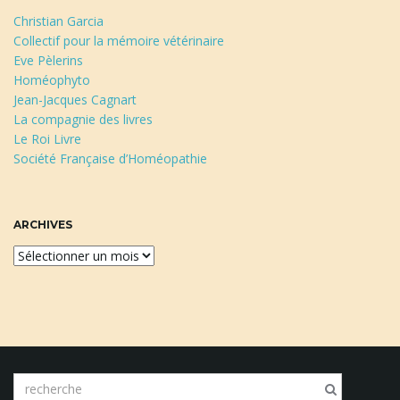
Christian Garcia
Collectif pour la mémoire vétérinaire
Eve Pèlerins
Homéophyto
Jean-Jacques Cagnart
La compagnie des livres
Le Roi Livre
Société Française d’Homéopathie
ARCHIVES
A
r
c
h
i
v
e
m
s