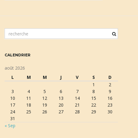
n
m
o
t
a
c
CALENDRIER
l
é
août 2026
d
v
L
M
M
J
V
S
D
e
1
2
r
3
4
5
6
7
8
9
e
10
11
12
13
14
15
16
c
i
17
18
19
20
21
22
23
h
24
25
26
27
28
29
30
e
31
r
« Sep
c
g
h