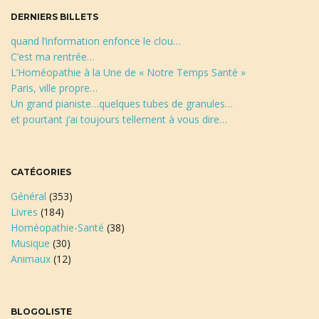
e
DERNIERS BILLETS
a
quand l’information enfonce le clou…
C’est ma rentrée…
L’Homéopathie à la Une de « Notre Temps Santé »
Paris, ville propre…
t
Un grand pianiste…quelques tubes de granules…
et pourtant j’ai toujours tellement à vous dire…
i
CATÉGORIES
Général
(353)
Livres
(184)
o
Homéopathie-Santé
(38)
Musique
(30)
Animaux
(12)
n
BLOGOLISTE