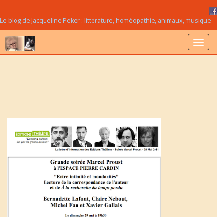
Le blog de Jacqueline Peker : littérature, homéopathie, animaux, musique
B
a
s
c