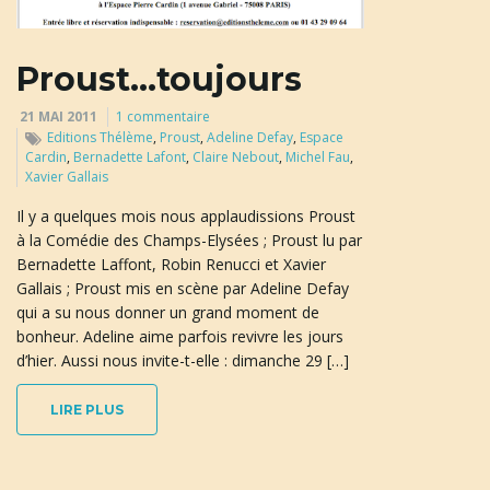
u
Proust…toujours
l
21 MAI 2011
1 commentaire
Editions Thélème
,
Proust
,
Adeline Defay
,
Espace
Cardin
,
Bernadette Lafont
,
Claire Nebout
,
Michel Fau
,
Xavier Gallais
e
Il y a quelques mois nous applaudissions Proust
à la Comédie des Champs-Elysées ; Proust lu par
Bernadette Laffont, Robin Renucci et Xavier
Gallais ; Proust mis en scène par Adeline Defay
r
qui a su nous donner un grand moment de
bonheur. Adeline aime parfois revivre les jours
d’hier. Aussi nous invite-t-elle : dimanche 29 […]
l
LIRE PLUS
a