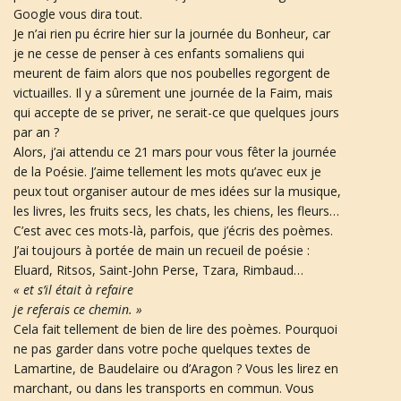
Google vous dira tout.
Je n’ai rien pu écrire hier sur la journée du Bonheur, car
je ne cesse de penser à ces enfants somaliens qui
n
meurent de faim alors que nos poubelles regorgent de
victuailles. Il y a sûrement une journée de la Faim, mais
qui accepte de se priver, ne serait-ce que quelques jours
par an ?
a
Alors, j’ai attendu ce 21 mars pour vous fêter la journée
de la Poésie. J’aime tellement les mots qu’avec eux je
peux tout organiser autour de mes idées sur la musique,
les livres, les fruits secs, les chats, les chiens, les fleurs…
v
C’est avec ces mots-là, parfois, que j’écris des poèmes.
J’ai toujours à portée de main un recueil de poésie :
Eluard, Ritsos, Saint-John Perse, Tzara, Rimbaud…
« et s’il était à refaire
i
je referais ce chemin. »
Cela fait tellement de bien de lire des poèmes. Pourquoi
ne pas garder dans votre poche quelques textes de
Lamartine, de Baudelaire ou d’Aragon ? Vous les lirez en
g
marchant, ou dans les transports en commun. Vous