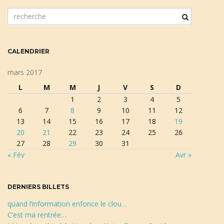
m
o
t
c
CALENDRIER
l
é
mars 2017
d
L
M
M
J
V
S
D
e
1
2
3
4
5
r
6
7
8
9
10
11
12
e
13
14
15
16
17
18
19
c
20
21
22
23
24
25
26
h
27
28
29
30
31
e
« Fév
Avr »
r
c
h
DERNIERS BILLETS
e
quand l’information enfonce le clou…
C’est ma rentrée…