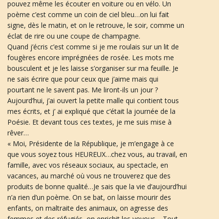
pouvez même les écouter en voiture ou en vélo. Un
poème c’est comme un coin de ciel bleu…on lui fait
signe, dès le matin, et on le retrouve, le soir, comme un
a
éclat de rire ou une coupe de champagne.
Quand j’écris c’est comme si je me roulais sur un lit de
fougères encore imprégnées de rosée. Les mots me
t
bousculent et je les laisse s’organiser sur ma feuille. Je
ne sais écrire que pour ceux que j’aime mais qui
pourtant ne le savent pas. Me liront-ils un jour ?
Aujourd’hui, j’ai ouvert la petite malle qui contient tous
i
mes écrits, et j’ ai expliqué que c’était la journée de la
Poésie. Et devant tous ces textes, je me suis mise à
rêver…
« Moi, Présidente de la République, je m’engage à ce
o
que vous soyez tous HEUREUX…chez vous, au travail, en
famille, avec vos réseaux sociaux, au spectacle, en
vacances, au marché où vous ne trouverez que des
produits de bonne qualité…Je sais que la vie d’aujourd’hui
n
n’a rien d’un poème. On se bat, on laisse mourir des
enfants, on maltraite des animaux, on agresse des
femmes et des réfugiés, on enrichit les voyous… Tout