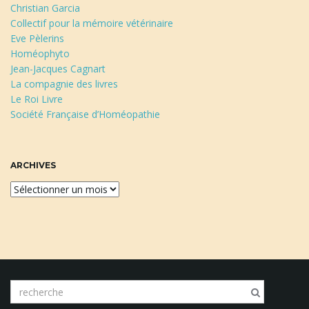
Christian Garcia
Collectif pour la mémoire vétérinaire
Eve Pèlerins
Homéophyto
Jean-Jacques Cagnart
La compagnie des livres
Le Roi Livre
Société Française d’Homéopathie
ARCHIVES
A
r
c
h
i
v
e
m
s
o