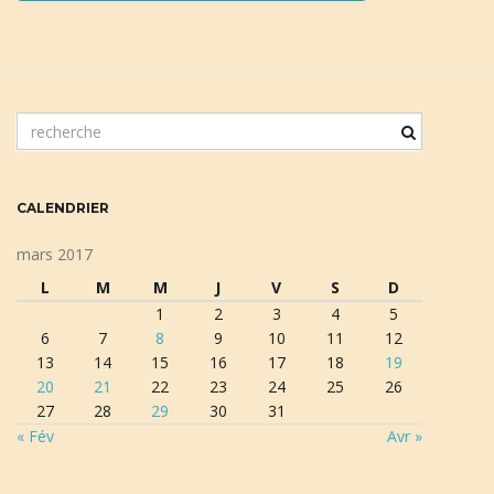
m
o
t
c
CALENDRIER
l
é
mars 2017
d
L
M
M
J
V
S
D
e
1
2
3
4
5
r
6
7
8
9
10
11
12
e
13
14
15
16
17
18
19
c
20
21
22
23
24
25
26
h
27
28
29
30
31
e
« Fév
Avr »
r
c
h