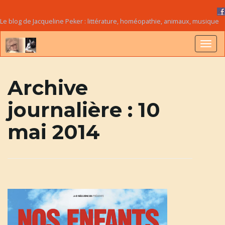
Le blog de Jacqueline Peker : littérature, homéopathie, animaux, musique
B
Archive
journalière :
10
a
mai 2014
s
c