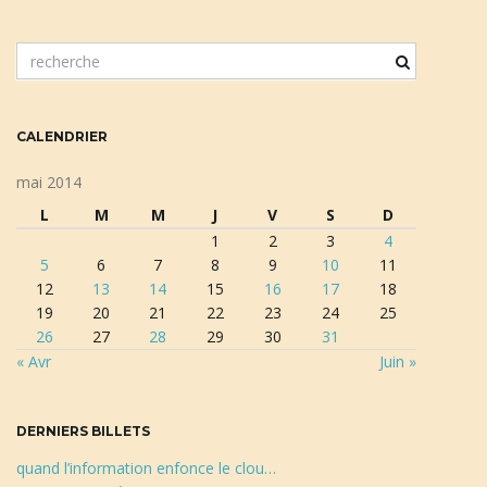
m
a
o
t
c
CALENDRIER
l
t
é
mai 2014
d
L
M
M
J
V
S
D
e
1
2
3
4
i
r
5
6
7
8
9
10
11
e
12
13
14
15
16
17
18
c
19
20
21
22
23
24
25
h
o
26
27
28
29
30
31
e
« Avr
Juin »
r
c
h
n
DERNIERS BILLETS
e
quand l’information enfonce le clou…