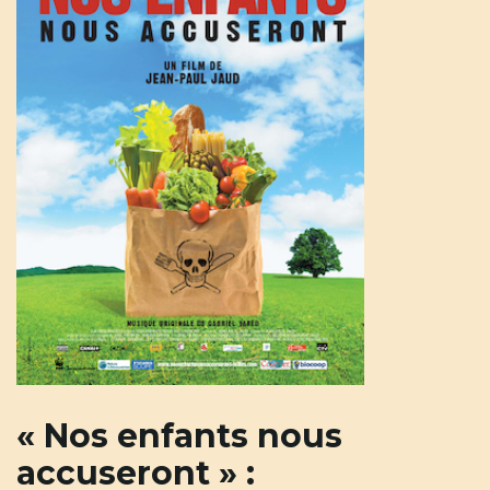
u
l
e
r
l
« Nos enfants nous
accuseront » :
a