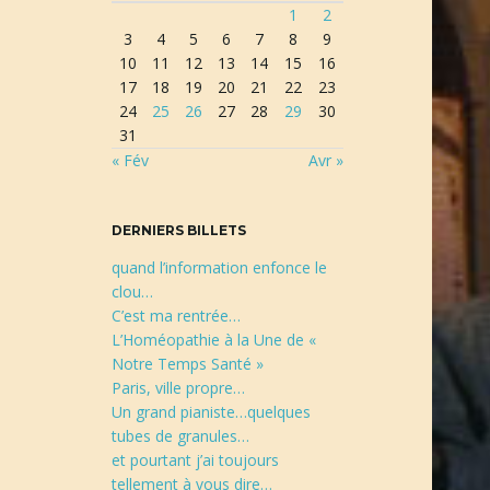
1
2
r
3
4
5
6
7
8
9
e
10
11
12
13
14
15
16
c
17
18
19
20
21
22
23
h
24
25
26
27
28
29
30
e
31
r
« Fév
Avr »
c
h
e
DERNIERS BILLETS
quand l’information enfonce le
clou…
C’est ma rentrée…
L’Homéopathie à la Une de «
Notre Temps Santé »
Paris, ville propre…
Un grand pianiste…quelques
tubes de granules…
et pourtant j’ai toujours
tellement à vous dire…