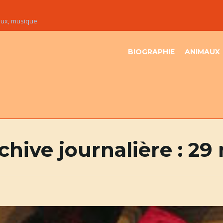
maux, musique
BIOGRAPHIE
ANIMAUX
chive journalière :
29 