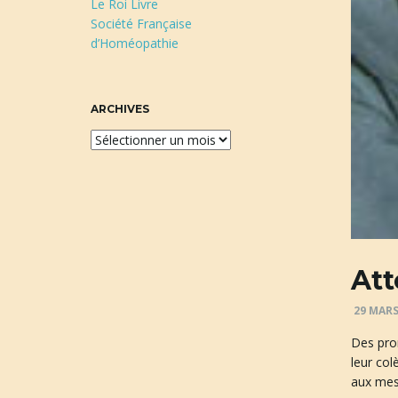
Le Roi Livre
Société Française
d’Homéopathie
ARCHIVES
A
r
c
h
i
v
e
Att
s
29 MARS
Des prom
leur col
aux mes