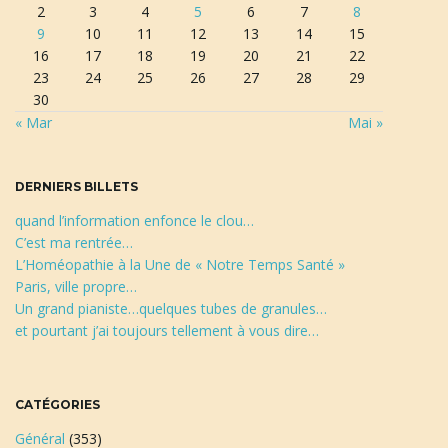
2
3
4
5
6
7
8
e
9
10
11
12
13
14
15
c
16
17
18
19
20
21
22
h
23
24
25
26
27
28
29
e
30
r
« Mar
Mai »
c
h
e
DERNIERS BILLETS
quand l’information enfonce le clou…
C’est ma rentrée…
L’Homéopathie à la Une de « Notre Temps Santé »
Paris, ville propre…
Un grand pianiste…quelques tubes de granules…
et pourtant j’ai toujours tellement à vous dire…
CATÉGORIES
Général
(353)