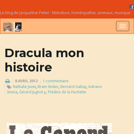
Le blog de Jacqueline Peker : littérature, homéopathie, animaux, musique
B
Dracula mon
a
histoire
8 AVRIL 2012
1 commentaire
Nathalie Juvet
,
Bram Stoker
,
Bernard Gabay
,
Adriano
s
Sinivia
,
Gérard Jugnot y
,
Théâtre de la Huchette
c