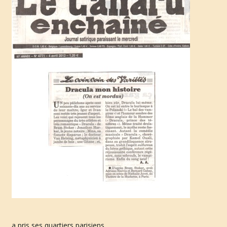
u
l
e
r
l
a
a pris ses quartiers parisiens