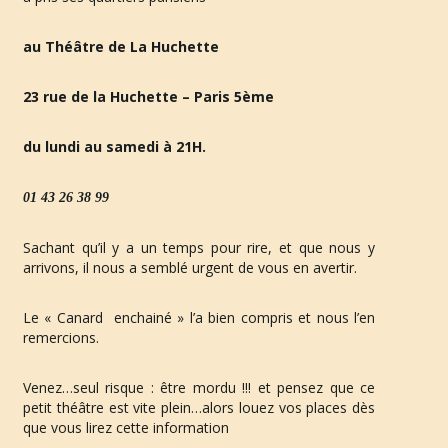
au Théâtre de La Huchette
n
23 rue de la Huchette – Paris 5ème
du lundi au samedi à 21H.
a
01 43 26 38 99
v
Sachant qu’il y a un temps pour rire, et que nous y 
arrivons, il nous a semblé urgent de vous en avertir.
Le « Canard  enchainé » l’a bien compris et nous l’en 
i
remercions.
Venez…seul risque : être mordu !!! et pensez que ce 
petit théâtre est vite plein…alors louez vos places dès 
g
que vous lirez cette information