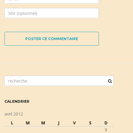
POSTER CE COMMENTAIRE
m
o
t
c
CALENDRIER
l
é
avril 2012
d
L
M
M
J
V
S
D
e
1
r