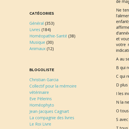
de mag
Ne ten
CATÉGORIES
l’alim
enfant
Général
(353)
affirm
Livres
(184)
d’anné
Homéopathie-Santé
(38)
et vou
Musique
(30)
votre 
Animaux
(12)
indica
A au se
B qui r
BLOGOLISTE
C qui r
Christian Garcia
D plus 
Collectif pour la mémoire
vétérinaire
I les i
Eve Pèlerins
N la ne
Homéophyto
O tous 
Jean-Jacques Cagnart
La compagnie des livres
S avec 
Le Roi Livre
T tous 