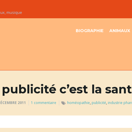
maux, musique
BIOGRAPHIE
ANIMAUX
 publicité c’est la san
DÉCEMBRE 2011
1 commentaire
homéopathie
,
publicité
,
industrie pha