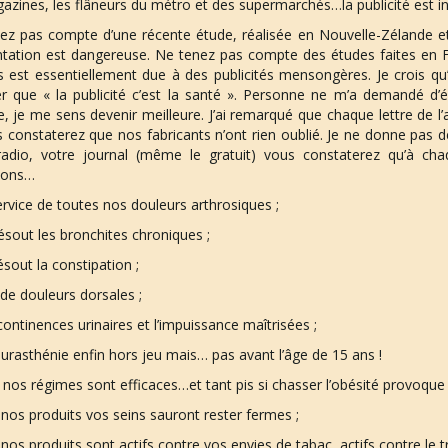
azines, les flâneurs du métro et des supermarchés…la publicité est i
ez pas compte d’une récente étude, réalisée en Nouvelle-Zélande et,
entation est dangereuse. Ne tenez pas compte des études faites en F
s est essentiellement due à des publicités mensongères. Je crois qu’
er que « la publicité c’est la santé ». Personne ne m’a demandé d’éc
e, je me sens devenir meilleure. J’ai remarqué que chaque lettre de l
s constaterez que nos fabricants n’ont rien oublié. Je ne donne pas d
radio, votre journal (même le gratuit) vous constaterez qu’à cha
tions…
rvice de toutes nos douleurs arthrosiques ;
ésout les bronchites chroniques ;
ésout la constipation ;
de douleurs dorsales ;
ncontinences urinaires et l’impuissance maîtrisées ;
urasthénie enfin hors jeu mais… pas avant l’âge de 15 ans !
nos régimes sont efficaces…et tant pis si chasser l’obésité provoque 
nos produits vos seins sauront rester fermes ;
nos produits sont actifs contre vos envies de tabac, actifs contre le tr