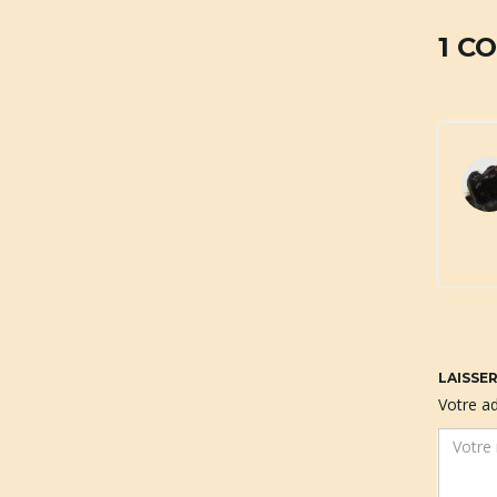
1 C
LAISSE
Votre ad