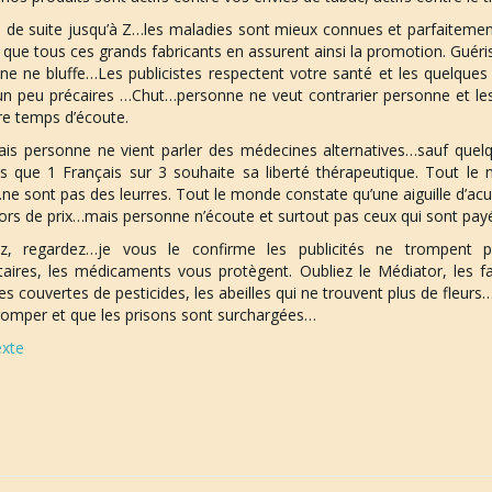
si de suite jusqu’à Z…les maladies sont mieux connues et parfaitem
 que tous ces grands fabricants en assurent ainsi la promotion. Gué
ne ne bluffe…Les publicistes respectent votre santé et les quelques
un peu précaires …Chut…personne ne veut contrarier personne et les
re temps d’écoute.
ais personne ne vient parler des médecines alternatives…sauf quel
s que 1 Français sur 3 souhaite sa liberté thérapeutique. Tout le 
ne sont pas des leurres. Tout le monde constate qu’une aiguille d’acu
ors de prix…mais personne n’écoute et surtout pas ceux qui sont payé
z, regardez…je vous le confirme les publicités ne trompent 
taires, les médicaments vous protègent. Oubliez le Médiator, les fa
couvertes de pesticides, les abeilles qui ne trouvent plus de fleurs…
romper et que les prisons sont surchargées…
xte