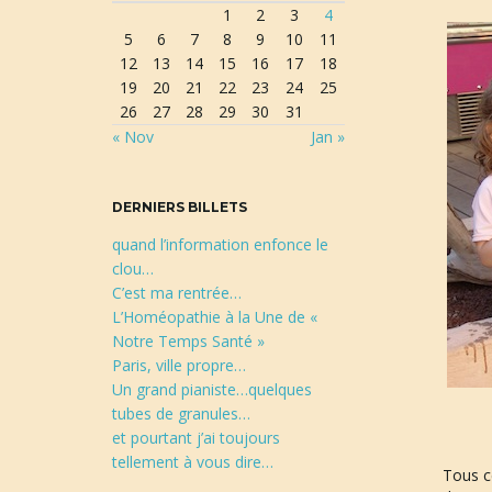
1
2
3
4
r
5
6
7
8
9
10
11
e
12
13
14
15
16
17
18
c
19
20
21
22
23
24
25
h
26
27
28
29
30
31
e
« Nov
Jan »
r
c
h
DERNIERS BILLETS
e
quand l’information enfonce le
clou…
C’est ma rentrée…
L’Homéopathie à la Une de «
Notre Temps Santé »
Paris, ville propre…
Un grand pianiste…quelques
tubes de granules…
et pourtant j’ai toujours
tellement à vous dire…
Tous c