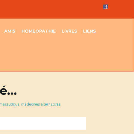
AMIS
HOMÉOPATHIE
LIVRES
LIENS
té…
rmaceutique
,
médecines alternatives