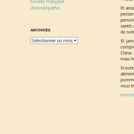
Société Française
d’Homéopathie
Et ain
penser
person
santé 
ARCHIVES
de not
A
Et jam
r
compri
China…
c
mais h
h
i
Ecoute
v
alimen
e
pommes 
vous t
s
mon te