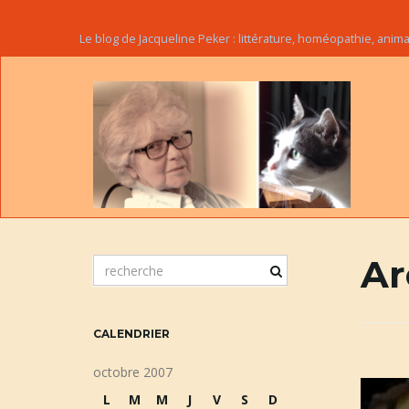
Le blog de Jacqueline Peker : littérature, homéopathie, ani
Ar
m
o
t
c
CALENDRIER
l
é
octobre 2007
d
L
M
M
J
V
S
D
e