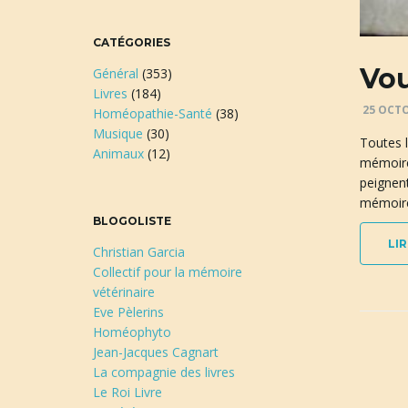
CATÉGORIES
Vou
Général
(353)
Livres
(184)
25 OCTO
Homéopathie-Santé
(38)
Musique
(30)
Toutes l
Animaux
(12)
mémoires
peignent
mémoire
BLOGOLISTE
LIR
Christian Garcia
Collectif pour la mémoire
vétérinaire
Eve Pèlerins
Homéophyto
Jean-Jacques Cagnart
La compagnie des livres
Le Roi Livre