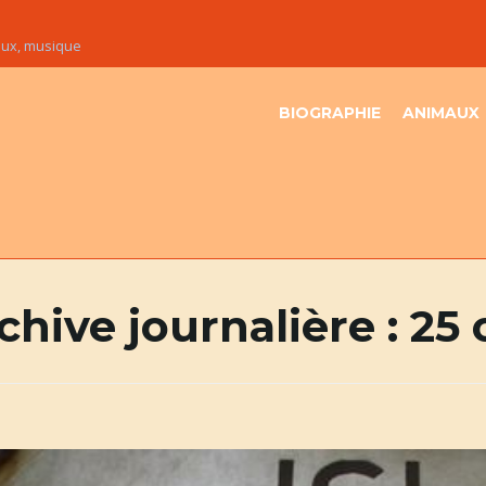
maux, musique
BIOGRAPHIE
ANIMAUX
chive journalière :
25 