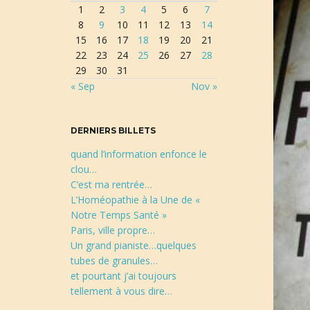
1
2
3
4
5
6
7
r
8
9
10
11
12
13
14
e
15
16
17
18
19
20
21
c
22
23
24
25
26
27
28
h
29
30
31
e
« Sep
Nov »
r
c
h
DERNIERS BILLETS
e
quand l’information enfonce le
clou…
C’est ma rentrée…
L’Homéopathie à la Une de «
Notre Temps Santé »
Paris, ville propre…
Un grand pianiste…quelques
tubes de granules…
et pourtant j’ai toujours
tellement à vous dire…