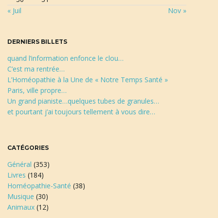
r
« Juil
Nov »
c
h
e
DERNIERS BILLETS
quand l’information enfonce le clou…
C’est ma rentrée…
L’Homéopathie à la Une de « Notre Temps Santé »
Paris, ville propre…
Un grand pianiste…quelques tubes de granules…
et pourtant j’ai toujours tellement à vous dire…
CATÉGORIES
Général
(353)
Livres
(184)
Homéopathie-Santé
(38)
Musique
(30)
Animaux
(12)