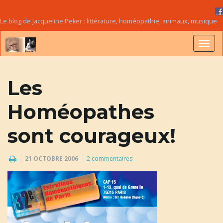
Le blog de Jacqueline Peker : littérature, homéopathie, animaux, musique
B
Les
a
Homéopathes
sont courageux!
s
21 OCTOBRE 2006
2 commentaires
c