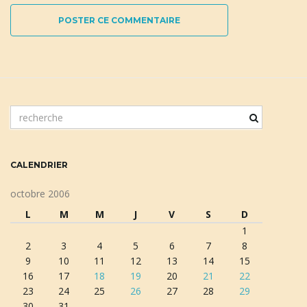
POSTER CE COMMENTAIRE
m
o
t
c
CALENDRIER
l
é
octobre 2006
d
L
M
M
J
V
S
D
e
1
r
2
3
4
5
6
7
8
e
9
10
11
12
13
14
15
c
16
17
18
19
20
21
22
h
23
24
25
26
27
28
29
e
30
31