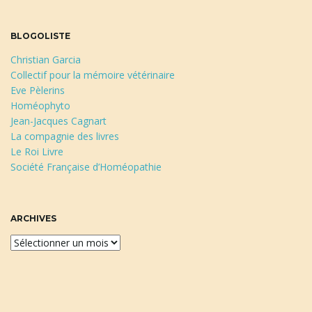
BLOGOLISTE
Christian Garcia
Collectif pour la mémoire vétérinaire
Eve Pèlerins
Homéophyto
Jean-Jacques Cagnart
La compagnie des livres
Le Roi Livre
Société Française d’Homéopathie
ARCHIVES
A
r
c
h
i