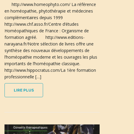
u
http://www.homeophyto.com/ La référence
en homéopathie, phytothérapie et médecines
complémentaires depuis 1999
http://www.chf.asso.fr/Centre d’études
l
Homéopathiques de France : Organisme de
formation agréé. http://www.editions-
narayana.fr/Notre sélection de livres offre une
synthèse des nouveaux développements de
e
l’homéopathie moderne et les ouvrages les plus
importants de l’homéopathie classique.
http://www.hippocratus.com/La 1ère formation
professionnelle […]
r
LIRE PLUS
l
a