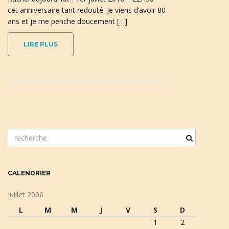
cet anniversaire tant redouté. Je viens d’avoir 80
ans et je me penche doucement […]
LIRE PLUS
m
o
t
c
CALENDRIER
l
é
juillet 2006
d
L
M
M
J
V
S
D
e
1
2
r