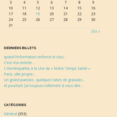
3
4
5
6
7
8
9
e
10
11
12
13
14
15
16
c
17
18
19
20
21
22
23
h
24
25
26
27
28
29
30
e
31
r
Oct »
c
h
e
DERNIERS BILLETS
quand l’information enfonce le clou…
C’est ma rentrée…
L’Homéopathie à la Une de « Notre Temps Santé »
Paris, ville propre…
Un grand pianiste…quelques tubes de granules…
et pourtant j’ai toujours tellement à vous dire…
CATÉGORIES
Général
(353)