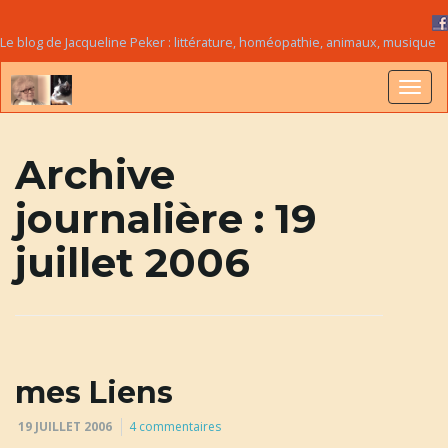
Le blog de Jacqueline Peker : littérature, homéopathie, animaux, musique
B
Archive
journalière :
19
a
juillet 2006
s
c
mes Liens
19 JUILLET 2006
4 commentaires