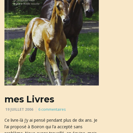
n
a
v
mes Livres
i
19 JUILLET 2006
6 commentaires
Ce livre-là j’y ai pensé pendant plus de dix ans. Je
g
l’ai proposé à Boiron qui l’a accepté sans