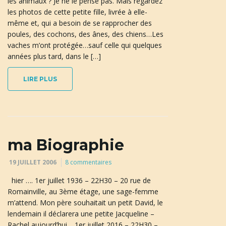
les animaux ? Je ne le pense pas. Mais regardez
les photos de cette petite fille, livrée à elle-
même et, qui a besoin de se rapprocher des
poules, des cochons, des ânes, des chiens…Les
vaches m’ont protégée…sauf celle qui quelques
années plus tard, dans le […]
LIRE PLUS
ma Biographie
19 JUILLET 2006
8 commentaires
hier …. 1er juillet 1936 – 22H30 – 20 rue de
Romainville, au 3ème étage, une sage-femme
m’attend. Mon père souhaitait un petit David, le
lendemain il déclarera une petite Jacqueline –
Rachel aujourd’hui… 1er juillet 2016 – 22H30 –