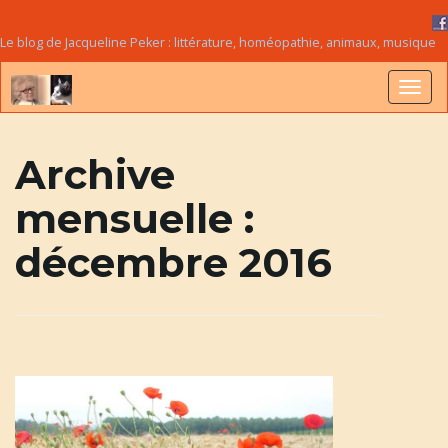
Le blog de Jacqueline Peker : littérature, homéopathie, animaux, musique
B
Archive
mensuelle :
a
décembre 2016
s
c