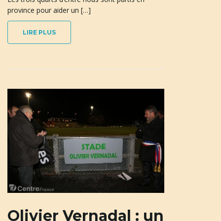
province pour aider un […]
LIRE PLUS
n
a
v
i
g
Olivier Vernadal : un