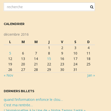
m
o
t
c
CALENDRIER
l
é
décembre 2016
d
L
M
M
J
V
S
D
e
1
2
3
4
r
5
6
7
8
9
10
11
e
12
13
14
15
16
17
18
c
19
20
21
22
23
24
25
h
26
27
28
29
30
31
e
« Nov
Jan »
r
c
h
DERNIERS BILLETS
e
quand l’information enfonce le clou…
C’est ma rentrée…
L’Homéopathie à la Une de « Notre Temps Santé »